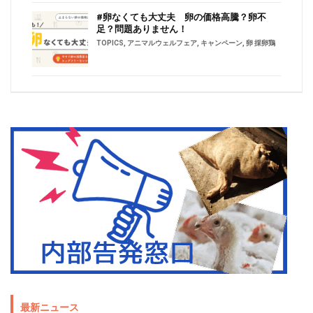
#卵なくても大丈夫 卵の価格高騰？卵不
足？問題ありません！
TOPICS
,
アニマルウェルフェア
,
キャンペーン
,
卵 採卵鶏
最新ニュース