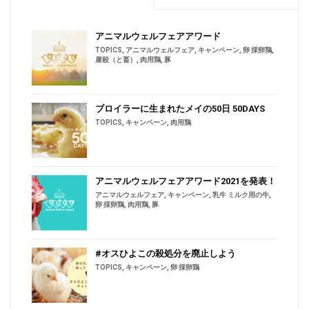
アニマルウェルフェアアワード
TOPICS
,
アニマルウェルフェア
,
キャンペーン
,
卵 採卵鶏
,
屠殺（と畜）
,
肉用鶏
,
豚
ブロイラーに生まれたメイの50日 50DAYS
TOPICS
,
キャンペーン
,
肉用鶏
アニマルウェルフェアアワード2021を発表！
アニマルウェルフェア
,
キャンペーン
,
乳牛 ミルク用の牛
,
卵 採卵鶏
,
肉用鶏
,
豚
#オスひよこの殺処分を廃止しよう
TOPICS
,
キャンペーン
,
卵 採卵鶏