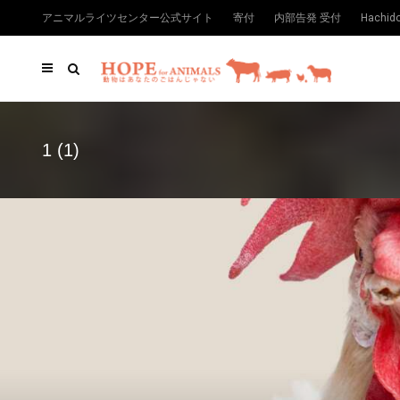
アニマルライツセンター公式サイト
寄付
内部告発 受付
Hachi
1 (1)