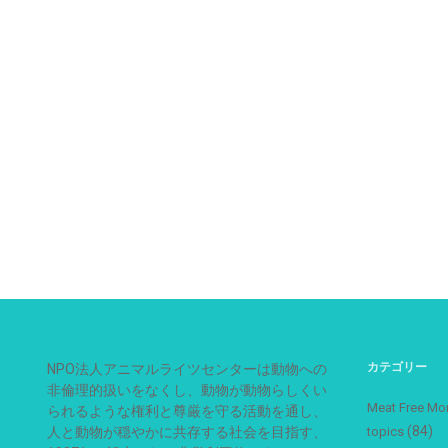
カテゴリー
NPO法人アニマルライツセンターは動物への
非倫理的扱いをなくし、動物が動物らしくい
Meat Free
られるような権利と尊厳を守る活動を通し、
(84)
人と動物が穏やかに共存する社会を目指す、
topics