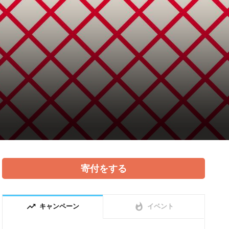
寄付をする
trending_up
whatshot
キャンペーン
イベント