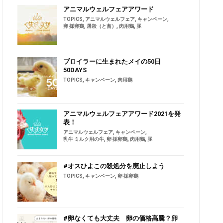
アニマルウェルフェアアワード
TOPICS
,
アニマルウェルフェア
,
キャンペーン
,
卵 採卵鶏
,
屠殺（と畜）
,
肉用鶏
,
豚
ブロイラーに生まれたメイの50日
50DAYS
TOPICS
,
キャンペーン
,
肉用鶏
アニマルウェルフェアアワード2021を発
表！
アニマルウェルフェア
,
キャンペーン
,
乳牛 ミルク用の牛
,
卵 採卵鶏
,
肉用鶏
,
豚
#オスひよこの殺処分を廃止しよう
TOPICS
,
キャンペーン
,
卵 採卵鶏
#卵なくても大丈夫 卵の価格高騰？卵