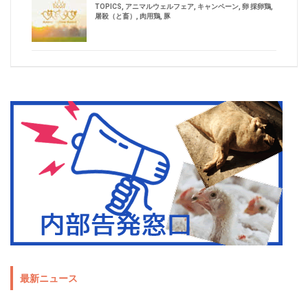
TOPICS
,
アニマルウェルフェア
,
キャンペーン
,
卵 採卵鶏
,
屠殺（と畜）
,
肉用鶏
,
豚
最新ニュース