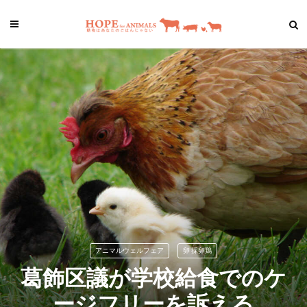
アニマルウェルフェア
卵 採卵鶏
葛飾区議が学校給食でのケ
ージフリーを訴える