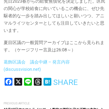
先日2023春からの給食無償化を決定しました。区民
の関心が学校給食に向いているこの機会に、ぜひ先
駆者的な一歩を踏み出してほしいと願いつつ、アニ
マルライツセンターとしても注目していきたいと思
います。
夏目区議の一般質問アーカイブはここから見られま
す。（ケージフリー言及は26:08～）
葛飾区議会 議会中継 – 発言内容
(discussvision.net)
Facebook
X
Line
Threads
Hatena
SHARE
PREVIOUS ARTICLE