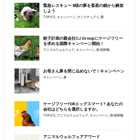
緊急レスキュー 8頭の豚を畜産の鎖から解放
しよう
TOPICS
,
キャンペーン
,
サンクチュアリ
,
豚
餃子計画の親会社CJ Groupにケージフリー
を求める国際キャンペーン開始！
アニマルウェルフェア
,
キャンペーン
,
卵 採卵鶏
お母さん豚を閉じ込めないで！キャンペーン
キャンペーン
,
豚
ケージフリー?ORエッグスマート? あなたの
会社はどちらを選択しますか。
TOPICS
,
アニマルウェルフェア
,
キャンペーン
,
卵 採卵鶏
アニマルウェルフェアアワード