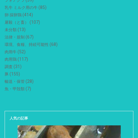
(59)
フォアグラ
(85)
乳牛 ミルク用の牛
(414)
卵 採卵鶏
(107)
屠殺（と畜）
(13)
未分類
(67)
法律・規制
(68)
環境、食糧、持続可能性
(52)
肉用牛
(117)
肉用鶏
(31)
調査
(155)
豚
(28)
輸送・保管
(7)
魚・甲殻類
人気の記事