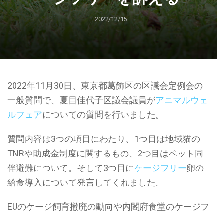
2022/12/15
2022年11月30日、東京都葛飾区の区議会定例会の
一般質問で、夏目佳代子区議会議員が
アニマルウェ
ルフェア
についての質問を行いました。
質問内容は3つの項目にわたり、1つ目は地域猫の
TNRや助成金制度に関するもの、2つ目はペット同
伴避難について。そして3つ目に
ケージフリー
卵の
給食導入について発言してくれました。
EUのケージ飼育撤廃の動向や内閣府食堂のケージフ