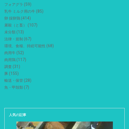
(59)
フォアグラ
(85)
乳牛 ミルク用の牛
(414)
卵 採卵鶏
(107)
屠殺（と畜）
(13)
未分類
(67)
法律・規制
(68)
環境、食糧、持続可能性
(52)
肉用牛
(117)
肉用鶏
(31)
調査
(155)
豚
(28)
輸送・保管
(7)
魚・甲殻類
人気の記事