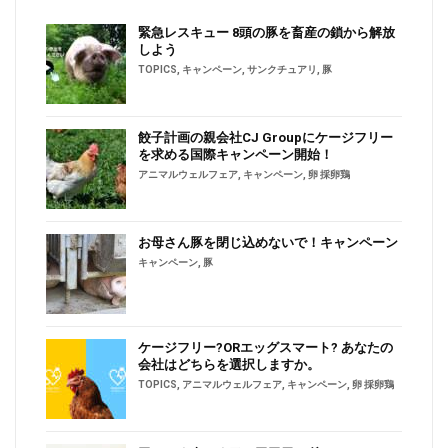
緊急レスキュー 8頭の豚を畜産の鎖から解放
しよう
TOPICS
,
キャンペーン
,
サンクチュアリ
,
豚
餃子計画の親会社CJ Groupにケージフリー
を求める国際キャンペーン開始！
アニマルウェルフェア
,
キャンペーン
,
卵 採卵鶏
お母さん豚を閉じ込めないで！キャンペーン
キャンペーン
,
豚
ケージフリー?ORエッグスマート? あなたの
会社はどちらを選択しますか。
TOPICS
,
アニマルウェルフェア
,
キャンペーン
,
卵 採卵鶏