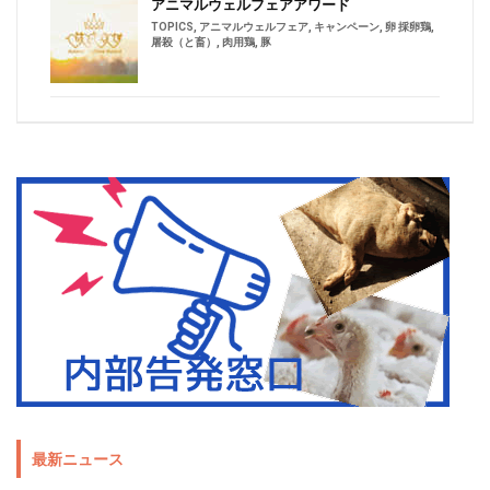
アニマルウェルフェアアワード
TOPICS
,
アニマルウェルフェア
,
キャンペーン
,
卵 採卵鶏
,
屠殺（と畜）
,
肉用鶏
,
豚
最新ニュース