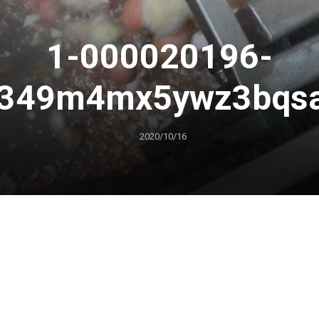
1-000020196-
349m4mx5ywz3bqs
2020/10/16