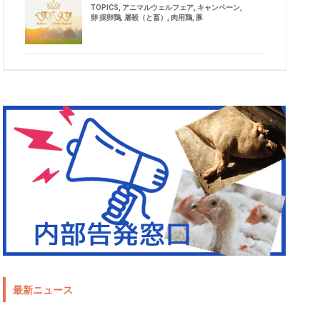
TOPICS
,
アニマルウェルフェア
,
キャンペーン
,
卵 採卵鶏
,
屠殺（と畜）
,
肉用鶏
,
豚
最新ニュース