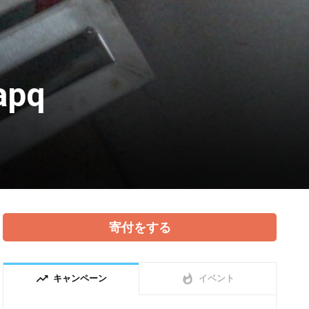
apq
寄付をする
trending_up
whatshot
キャンペーン
イベント