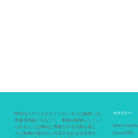
カテゴリー
NPO法人アニマルライツセンターは動物への
非倫理的扱いをなくし、動物が動物らしくい
Meat Free
られるような権利と尊厳を守る活動を通し、
(84)
人と動物が穏やかに共存する社会を目指す、
topics