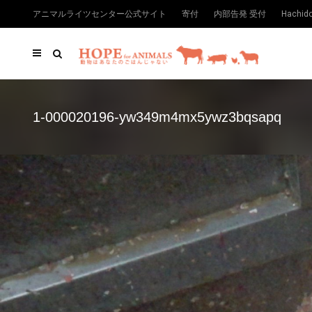
アニマルライツセンター公式サイト
寄付
内部告発 受付
Hachi
1-000020196-yw349m4mx5ywz3bqsapq