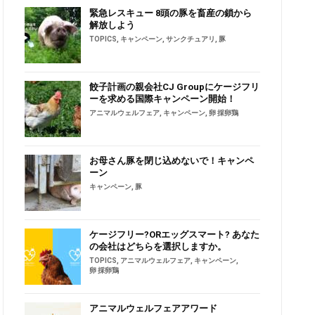
緊急レスキュー 8頭の豚を畜産の鎖から
解放しよう
TOPICS
,
キャンペーン
,
サンクチュアリ
,
豚
餃子計画の親会社CJ Groupにケージフリ
ーを求める国際キャンペーン開始！
アニマルウェルフェア
,
キャンペーン
,
卵 採卵鶏
お母さん豚を閉じ込めないで！キャンペ
ーン
キャンペーン
,
豚
ケージフリー?ORエッグスマート? あなた
の会社はどちらを選択しますか。
TOPICS
,
アニマルウェルフェア
,
キャンペーン
,
卵 採卵鶏
アニマルウェルフェアアワード