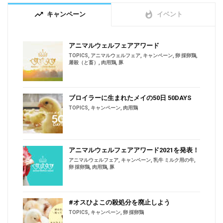
trending_up
whatshot
キャンペーン
イベント
アニマルウェルフェアアワード
TOPICS
,
アニマルウェルフェア
,
キャンペーン
,
卵 採卵鶏
,
屠殺（と畜）
,
肉用鶏
,
豚
ブロイラーに生まれたメイの50日 50DAYS
TOPICS
,
キャンペーン
,
肉用鶏
アニマルウェルフェアアワード2021を発表！
アニマルウェルフェア
,
キャンペーン
,
乳牛 ミルク用の牛
,
卵 採卵鶏
,
肉用鶏
,
豚
#オスひよこの殺処分を廃止しよう
TOPICS
,
キャンペーン
,
卵 採卵鶏