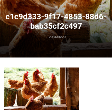
c1c9d333-9f17-4853-88d6-
bab35cf2c497
2023/06/20