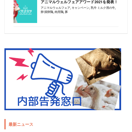
アニマルウェルフェアアワード2021を発表！
アニマルウェルフェア
,
キャンペーン
,
乳牛 ミルク用の牛
,
卵 採卵鶏
,
肉用鶏
,
豚
最新ニュース