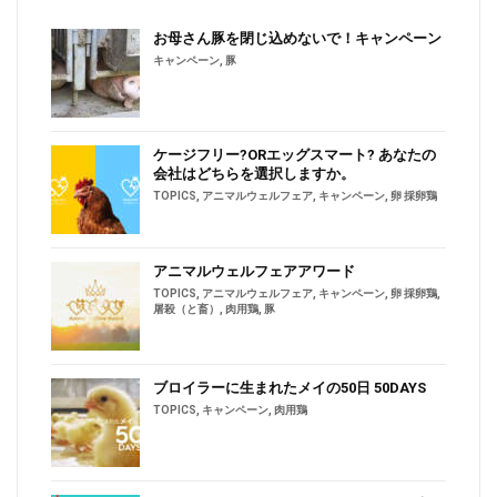
お母さん豚を閉じ込めないで！キャンペーン
キャンペーン
,
豚
ケージフリー?ORエッグスマート? あなたの
会社はどちらを選択しますか。
TOPICS
,
アニマルウェルフェア
,
キャンペーン
,
卵 採卵鶏
アニマルウェルフェアアワード
TOPICS
,
アニマルウェルフェア
,
キャンペーン
,
卵 採卵鶏
,
屠殺（と畜）
,
肉用鶏
,
豚
ブロイラーに生まれたメイの50日 50DAYS
TOPICS
,
キャンペーン
,
肉用鶏