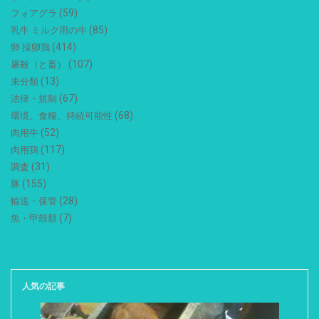
(59)
フォアグラ
(85)
乳牛 ミルク用の牛
(414)
卵 採卵鶏
(107)
屠殺（と畜）
(13)
未分類
(67)
法律・規制
(68)
環境、食糧、持続可能性
(52)
肉用牛
(117)
肉用鶏
(31)
調査
(155)
豚
(28)
輸送・保管
(7)
魚・甲殻類
人気の記事