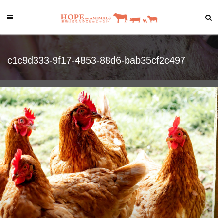
c1c9d333-9f17-4853-88d6-bab35cf2c497