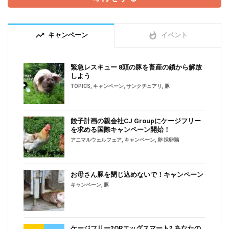
trending_up
whatshot
キャンペーン
イベント
緊急レスキュー 8頭の豚を畜産の鎖から解放
しよう
TOPICS
,
キャンペーン
,
サンクチュアリ
,
豚
餃子計画の親会社CJ Groupにケージフリー
を求める国際キャンペーン開始！
アニマルウェルフェア
,
キャンペーン
,
卵 採卵鶏
お母さん豚を閉じ込めないで！キャンペーン
キャンペーン
,
豚
ケージフリー?ORエッグスマート? あなたの