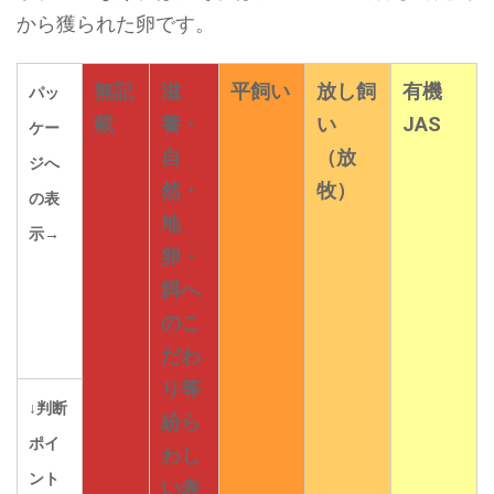
から獲られた卵です。
無記
滋
平飼い
放し飼
有機
パッ
載
養・
い
JAS
ケー
自
（放
ジへ
然・
牧）
の表
地
示→
卵・
餌へ
のこ
だわ
り等
↓判断
紛ら
ポイ
わし
ント
い表