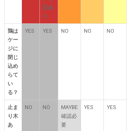
記あ
り
鶏は
YES
YES
NO
NO
NO
ケー
ジに
閉じ
込め
らて
い
る？
止ま
NO
NO
MAYBE
YES
YES
り木
確認必
あ
要