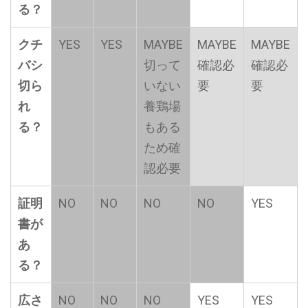
る？
クチ
YES
YES
MAYBE
MAYBE
MAYBE
バシ
切って
確認必
確認必
切ら
いない
要
要
れ
養鶏場
る？
もある
ため確
認必要
証明
NO
NO
NO
NO
YES
書が
あ
る？
広さ
NO
NO
NO
YES
YES