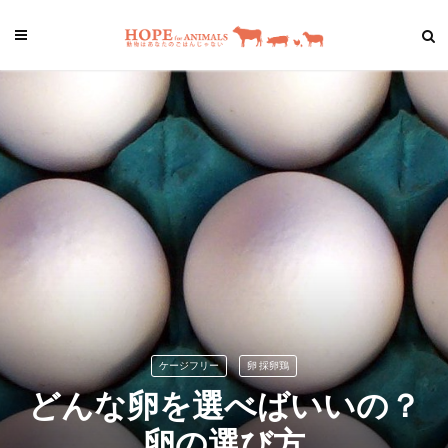
ケージフリー
卵 採卵鶏
どんな卵を選べばいいの？
卵の選び方