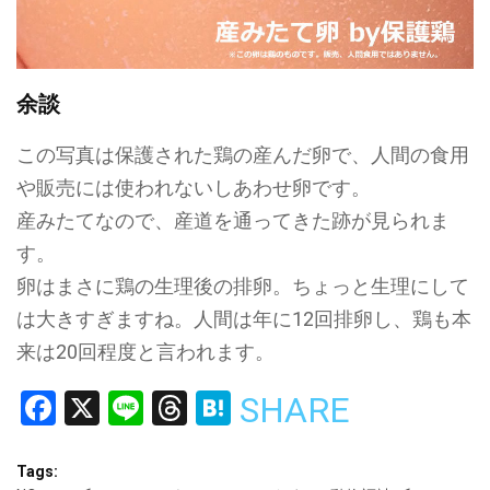
余談
この写真は保護された鶏の産んだ卵で、人間の食用
や販売には使われないしあわせ卵です。
産みたてなので、産道を通ってきた跡が見られま
す。
卵はまさに鶏の生理後の排卵。ちょっと生理にして
は大きすぎますね。人間は年に12回排卵し、鶏も本
来は20回程度と言われます。
Facebook
X
Line
Threads
Hatena
SHARE
Tags: