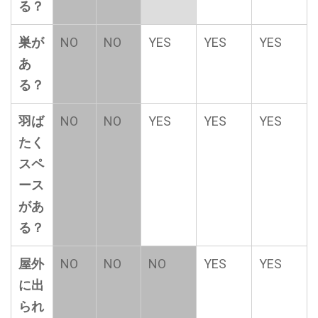
る？
巣が
NO
NO
YES
YES
YES
あ
る？
羽ば
NO
NO
YES
YES
YES
たく
スペ
ース
があ
る？
屋外
NO
NO
NO
YES
YES
に出
られ