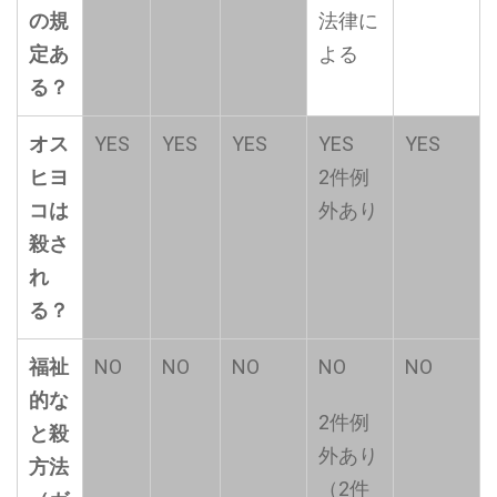
の規
法律に
定あ
よる
る？
オス
YES
YES
YES
YES
YES
ヒヨ
2件例
コは
外あり
殺さ
れ
る？
福祉
NO
NO
NO
NO
NO
的な
2件例
と殺
外あり
方法
（2件