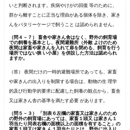
いと判断されます。疾病やけがの回復 等のために、
群から離すことに正当な理由がある個体を除き、家き
んをバタリーケージで飼うこと は認められません。
（問４－７） 畜舎や家きん舎はなく、野外の飼育場
での飼養を基本とし、夜間避難所（外敵 よけのため
夜間は家畜や家きんを入れて扉を閉める、飼育を行う
場所ではない狭 い小屋）を併設した方法は認められ
ますか。
（答） 夜間だけの一時的避難場所であっても、家畜
や家きんの出入りを制限する場合は、動物の生 理学
的及び行動学的要求に配慮した飼養の観点から、畜舎
又は家きん舎の基準を満たす必要 があります。
（問５－３） 「別表６左欄の家畜又は家きんのため
の野外の飼育場にあっては、家畜１頭又 は家きん１
羽当たり同表右欄の面積以上の面積を有すること」の
家畜１頭又は家き ん１羽当たりとは、野外に出入り