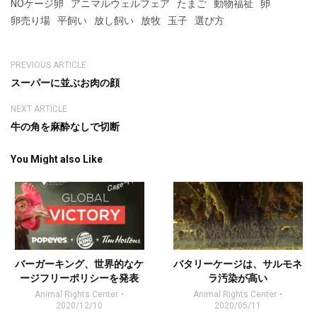
NOケージ卵
アニマルウェルフェア
たまご
動物福祉
卵
卵売り場
平飼い
放し飼い
放牧
玉子
選び方
PREVIOUS ARTICLE
スーパーに並ぶお肉の顔
NEXT ARTICLE
牛の角を麻酔なしで切断
You Might also Like
バーガーキング、世界的なケ
バタリーケージは、サルモネ
ージフリーポリシーを発表
ラ汚染が高い
Animal Rights Center
Animal Rights Center
2020/12/10
2020/05/11