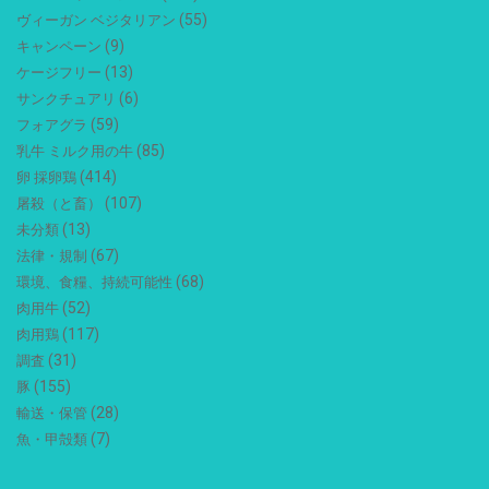
(55)
ヴィーガン ベジタリアン
(9)
キャンペーン
(13)
ケージフリー
(6)
サンクチュアリ
(59)
フォアグラ
(85)
乳牛 ミルク用の牛
(414)
卵 採卵鶏
(107)
屠殺（と畜）
(13)
未分類
(67)
法律・規制
(68)
環境、食糧、持続可能性
(52)
肉用牛
(117)
肉用鶏
(31)
調査
(155)
豚
(28)
輸送・保管
(7)
魚・甲殻類