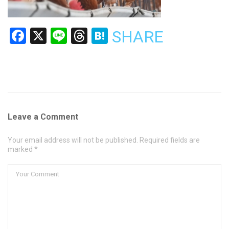
Facebook
X
Line
Threads
Hatena
SHARE
Leave a Comment
Your email address will not be published. Required fields are
marked *