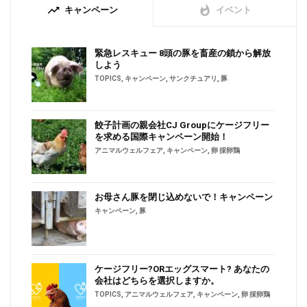
trending_up
whatshot
キャンペーン
イベント
緊急レスキュー 8頭の豚を畜産の鎖から解放
しよう
TOPICS
,
キャンペーン
,
サンクチュアリ
,
豚
餃子計画の親会社CJ Groupにケージフリー
を求める国際キャンペーン開始！
アニマルウェルフェア
,
キャンペーン
,
卵 採卵鶏
お母さん豚を閉じ込めないで！キャンペーン
キャンペーン
,
豚
ケージフリー?ORエッグスマート? あなたの
会社はどちらを選択しますか。
TOPICS
,
アニマルウェルフェア
,
キャンペーン
,
卵 採卵鶏