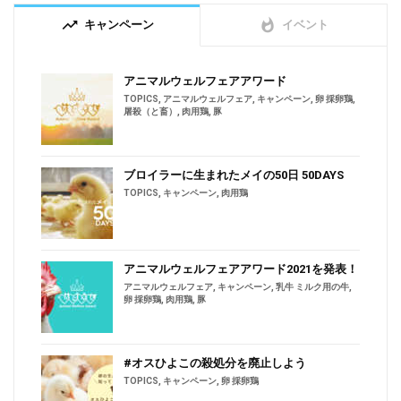
trending_up
whatshot
キャンペーン
イベント
アニマルウェルフェアアワード
TOPICS
,
アニマルウェルフェア
,
キャンペーン
,
卵 採卵鶏
,
屠殺（と畜）
,
肉用鶏
,
豚
ブロイラーに生まれたメイの50日 50DAYS
TOPICS
,
キャンペーン
,
肉用鶏
アニマルウェルフェアアワード2021を発表！
アニマルウェルフェア
,
キャンペーン
,
乳牛 ミルク用の牛
,
卵 採卵鶏
,
肉用鶏
,
豚
#オスひよこの殺処分を廃止しよう
TOPICS
,
キャンペーン
,
卵 採卵鶏