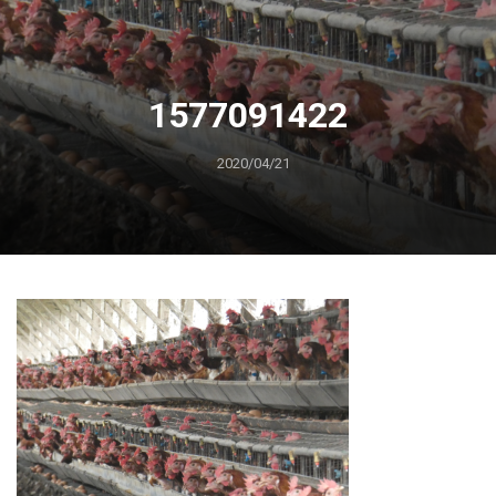
1577091422
2020/04/21