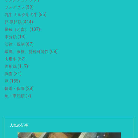
(59)
フォアグラ
(85)
乳牛 ミルク用の牛
(414)
卵 採卵鶏
(107)
屠殺（と畜）
(13)
未分類
(67)
法律・規制
(68)
環境、食糧、持続可能性
(52)
肉用牛
(117)
肉用鶏
(31)
調査
(155)
豚
(28)
輸送・保管
(7)
魚・甲殻類
人気の記事