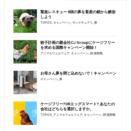
緊急レスキュー 8頭の豚を畜産の鎖から解放
しよう
TOPICS
,
キャンペーン
,
サンクチュアリ
,
豚
餃子計画の親会社CJ Groupにケージフリー
を求める国際キャンペーン開始！
アニマルウェルフェア
,
キャンペーン
,
卵 採卵鶏
お母さん豚を閉じ込めないで！キャンペーン
キャンペーン
,
豚
ケージフリー?ORエッグスマート? あなたの
会社はどちらを選択しますか。
TOPICS
,
アニマルウェルフェア
,
キャンペーン
,
卵 採卵鶏