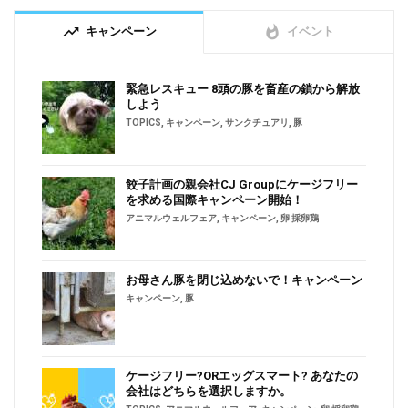
trending_up
whatshot
キャンペーン
イベント
緊急レスキュー 8頭の豚を畜産の鎖から解放
しよう
TOPICS
,
キャンペーン
,
サンクチュアリ
,
豚
餃子計画の親会社CJ Groupにケージフリー
を求める国際キャンペーン開始！
アニマルウェルフェア
,
キャンペーン
,
卵 採卵鶏
お母さん豚を閉じ込めないで！キャンペーン
キャンペーン
,
豚
ケージフリー?ORエッグスマート? あなたの
会社はどちらを選択しますか。