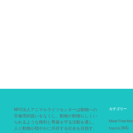
カテゴリー
NPO法人アニマルライツセンターは動物への
非倫理的扱いをなくし、動物が動物らしくい
Meat Free
られるような権利と尊厳を守る活動を通し、
(84)
人と動物が穏やかに共存する社会を目指す、
topics