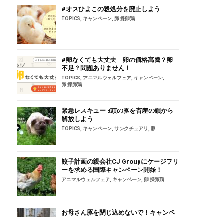
#オスひよこの殺処分を廃止しよう
TOPICS
,
キャンペーン
,
卵 採卵鶏
#卵なくても大丈夫 卵の価格高騰？卵
不足？問題ありません！
TOPICS
,
アニマルウェルフェア
,
キャンペーン
,
卵 採卵鶏
緊急レスキュー 8頭の豚を畜産の鎖から
解放しよう
TOPICS
,
キャンペーン
,
サンクチュアリ
,
豚
餃子計画の親会社CJ Groupにケージフリ
ーを求める国際キャンペーン開始！
アニマルウェルフェア
,
キャンペーン
,
卵 採卵鶏
お母さん豚を閉じ込めないで！キャンペ