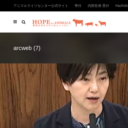
アニマルライツセンター公式サイト
寄付
内部告発 受付
Hachi
arcweb (7)