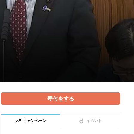
寄付をする
trending_up
whatshot
キャンペーン
イベント