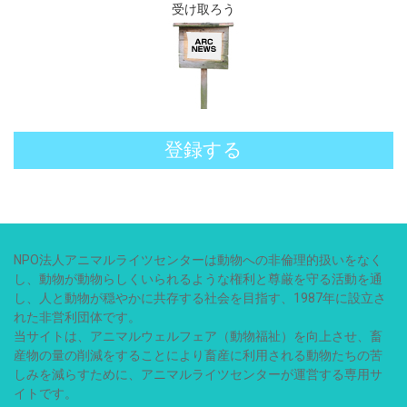
受け取ろう
登録する
NPO法人アニマルライツセンターは動物への非倫理的扱いをなく
し、動物が動物らしくいられるような権利と尊厳を守る活動を通
し、人と動物が穏やかに共存する社会を目指す、1987年に設立さ
れた非営利団体です。
当サイトは、アニマルウェルフェア（動物福祉）を向上させ、畜
産物の量の削減をすることにより畜産に利用される動物たちの苦
しみを減らすために、アニマルライツセンターが運営する専用サ
イトです。