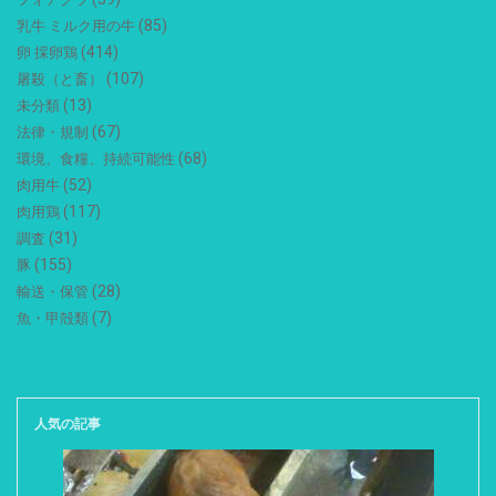
(85)
乳牛 ミルク用の牛
(414)
卵 採卵鶏
(107)
屠殺（と畜）
(13)
未分類
(67)
法律・規制
(68)
環境、食糧、持続可能性
(52)
肉用牛
(117)
肉用鶏
(31)
調査
(155)
豚
(28)
輸送・保管
(7)
魚・甲殻類
人気の記事