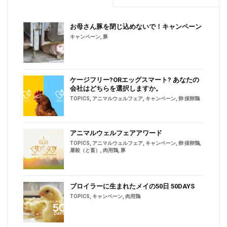
お母さん豚を閉じ込めないで！キャンペーン
キャンペーン
,
豚
ケージフリー?ORエッグスマート? あなたの
会社はどちらを選択しますか。
TOPICS
,
アニマルウェルフェア
,
キャンペーン
,
卵 採卵鶏
アニマルウェルフェアアワード
TOPICS
,
アニマルウェルフェア
,
キャンペーン
,
卵 採卵鶏
,
屠殺（と畜）
,
肉用鶏
,
豚
ブロイラーに生まれたメイの50日 50DAYS
TOPICS
,
キャンペーン
,
肉用鶏