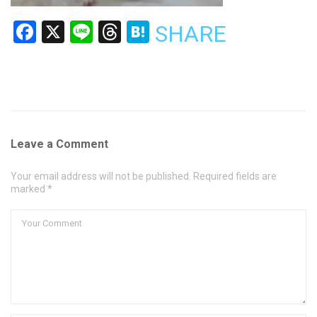
Facebook
X
Line
Threads
Hatena
SHARE
Leave a Comment
Your email address will not be published. Required fields are
marked *