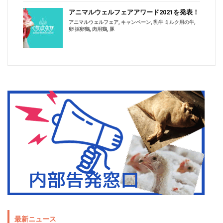
アニマルウェルフェアアワード2021を発表！
アニマルウェルフェア
,
キャンペーン
,
乳牛 ミルク用の牛
,
卵 採卵鶏
,
肉用鶏
,
豚
最新ニュース