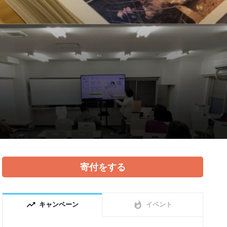
寄付をする
trending_up
whatshot
キャンペーン
イベント