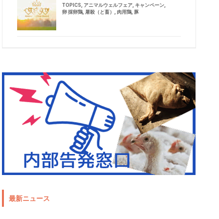
TOPICS
,
アニマルウェルフェア
,
キャンペーン
,
卵 採卵鶏
,
屠殺（と畜）
,
肉用鶏
,
豚
最新ニュース