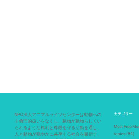
カテゴリー
NPO法人アニマルライツセンターは動物への
非倫理的扱いをなくし、動物が動物らしくい
Meat Free
られるような権利と尊厳を守る活動を通し、
(84)
人と動物が穏やかに共存する社会を目指す、
topics