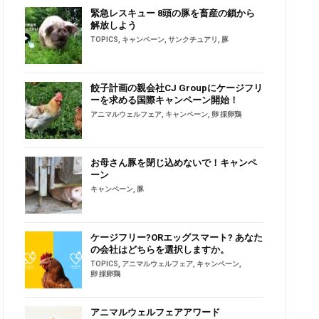
緊急レスキュー 8頭の豚を畜産の鎖から
解放しよう
TOPICS
,
キャンペーン
,
サンクチュアリ
,
豚
餃子計画の親会社CJ Groupにケージフリ
ーを求める国際キャンペーン開始！
アニマルウェルフェア
,
キャンペーン
,
卵 採卵鶏
お母さん豚を閉じ込めないで！キャンペ
ーン
キャンペーン
,
豚
ケージフリー?ORエッグスマート? あなた
の会社はどちらを選択しますか。
TOPICS
,
アニマルウェルフェア
,
キャンペーン
,
卵 採卵鶏
アニマルウェルフェアアワード