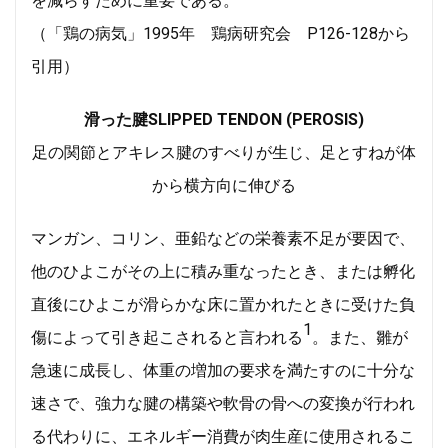
を減らすために重要である。
（「鶏の病気」1995年 鶏病研究会 P126-128から
引用）
滑った腱SLIPPED TENDON (PEROSIS)
足の関節とアキレス腱のすべりが生じ、足とすねが体
から横方向に伸びる
マンガン、コリン、亜鉛などの栄養素不足が要因で、
他のひよこがその上に積み重なったとき、または孵化
直後にひよこが滑らかな床に置かれたときに受けた負
1
傷によって引き起こされると言われる
。また、雛が
急速に成長し、体重の増加の要求を満たすのに十分な
速さで、強力な腱の構築や軟骨の骨への変換が行われ
る代わりに、エネルギー消費が肉生産に使用されるこ