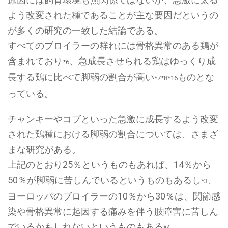
よう改変された種であることが主な要因だというの
が多くの研究の一致した結論である。
すべてのブロイラーの群れには骨格異常のある鶏が
含まれており
、急成長させられる鶏はゆっくり成
*6
長する鶏に比べて脚弱の割合が高い
ものとな
*7*8*16
っている。
チャンキーやコブといった急激に成長するよう改変
された鶏種における脚弱の割合については、さまざ
まな研究がある。
上記のとおり25％というものもあれば、14％から
50％が脚弱に苦しんでいるというものもあるし
、
*3
ヨーロッパのブロイラーの10％から30％は、関節感
染や骨格異常に起因する痛みを伴う肢障害に苦しん
でいるかもしれないというものもある
。
*4