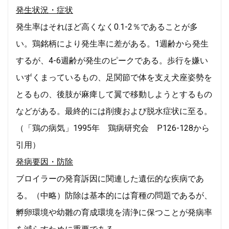
発生状況・症状
発生率はそれほど高くなく0.1-2％であることが多
い。鶏銘柄により発生率に差がある。1週齢から発生
するが、4-6週齢が発生のピークである。歩行を嫌い
いずくまっているもの、足関節で体を支え犬座姿勢を
とるもの、後肢が麻痺して翼で移動しようとするもの
などがある。最終的には削痩および脱水症状に至る。
（「鶏の病気」1995年 鶏病研究会 P126-128から
引用）
発病要因・防除
ブロイラーの発育訴因に関連した遺伝的な疾病であ
る。（中略）防除は基本的には育種の問題であるが、
孵卵環境や幼雛の育成環境を清浄に保つことが発病率