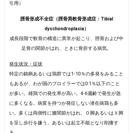
引用）
脛骨形成不全症（脛骨異軟骨形成症：Tibial
dyschondroplasia）
成長段階で軟骨の構造に異常が起こり、脛骨および中
足骨の関節がはれ、ときに骨折する病気。
発生状況・症状
特定の銘柄あるいは鶏群では1-10％の多発をみること
もあるが、わが国のブロイラーでは0.1％以下のこと
が多い。雄鶏での発生率が高い。4-6週齢で発生が急
に多くなる。病変を持つが発症しない潜在病鶏も多
い。多くは両側性に膝関節がはれ、Ｏ脚あるいはＸ脚
を呈し歩行を嫌う。あるいは起立不能となり削痩す
る。