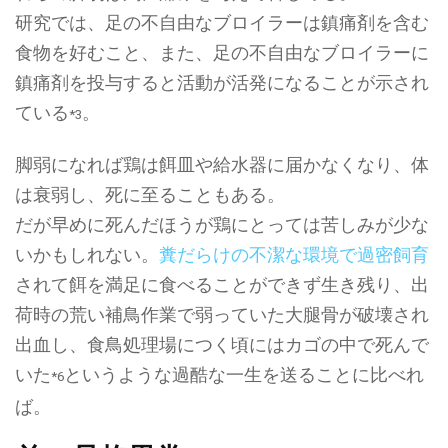
研究では、足の不自由なブロイラーは鎮痛剤を含む
食物を好むこと、また、足の不自由なブロイラーに
鎮痛剤を投与すると活動が活発になることが示され
ている
。
*3
脚弱になれば鶏は餌皿や給水器に届かなくなり、体
は衰弱し、死に至ることもある。
だが早めに死んだほうが鶏にとっては苦しみが少な
いかもしれない。
糞だらけの不潔な環境で過密飼育
されて餌を満足に食べることができず生き残り、出
荷時の荒い補鳥作業で弱っていた大腿骨が破壊され
出血し、食鳥処理場につく頃にはカゴの中で死んで
いた
というような過酷な一生を送ることに比べれ
*6
ば。