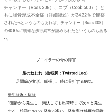
チャンキー（Ross 308）、コブ（Cobb 500））と
もに脛骨形成不全症（詳細後述）が24.22％で観察
された
というものもあれば、チャンキー（Ross 308）
*5
の40.8％に明確な歩行異常が認められたというものもある
。
*7
ブロイラーの骨の障害
足のねじれ（捻転脚：
Twisted Leg）
足関節が変形、膨張し、時に骨折する病気。
発生状況・症状
1週齢から発生し、淘汰しても出荷時まで次々と発生
する。
雄鶏において発生が多い。発生率は銘柄や鶏群