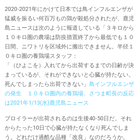
2020-2021年にかけて日本では鳥インフルエンザが
猛威を振るい何百万もの鶏が殺処分されたが、鹿児
島ニュースは次のように報道している「３キロから
１０キロ圏の農場は防疫措置終了から最低でも１０
日間、ニワトリを区域外に搬出できません。半径１
０キロ圏の養鶏場スタッフ：
「（ひよこを）入れてから出荷するまでの日齢が決
まっているが、それができないと心臓が持たない。
死んでしまったら出荷できない」
鳥インフルエンザ
の発生 １０キロ圏内の養鶏場、さつま町長の反応
は2021年1/13(水)鹿児島ニュース
ブロイラーが出荷されるのは生後40-50日だ。それ
からたった10日で心臓が持たなくなり死んでしま
う。どれだけ過酷な品種「改良」なのだろうか。