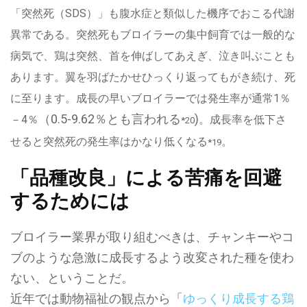
「突然死（SDS）」も腹水症と類似した機序でおこる代謝
異常である。突然死もブロイラーの集中飼育では一般的な
病気で、鶏は突然、首を伸ばしてあえぎ、泣き叫ぶことも
あります。翼を羽ばたかせひっくり返ってもがき続け、死
に至ります。成長の早いブロイラーでは発生率が通常1％
（0.5-9.62％とも言われる
)
－4％
。成長率を低下さ
*20
せると突然死の発生率はかなり低くなる
。
*19
「品種改良」による苦痛を回避
するためには
ブロイラー業界が取り組むべきは、チャンキーやコ
ブのような急激に成長するよう改変された種を使わ
ない、ということだ。
近年では動物福祉の観点から「
ゆっくり成長する鶏