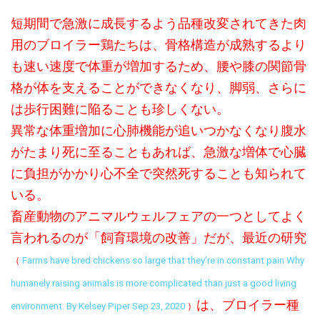
短期間で急激に成長するよう品種改変されてきた肉
用のブロイラー鶏たちは、骨格構造が成熟するより
も速い速度で体重が増加するため、腰や膝の関節骨
格が体を支えることができなくなり、脚弱、さらに
は歩行困難に陥ることも珍しくない。
異常な体重増加に心肺機能が追いつかなくなり腹水
がたまり死に至ることもあれば、急激な増体で心臓
に負担がかかり心不全で突然死することも知られて
いる。
畜産動物のアニマルウェルフェアの一つとしてよく
言われるのが「飼育環境の改善」だが、最近の研究
（
Farms have bred chickens so large that they’re in constant pain Why
humanely raising animals is more complicated than just a good living
は、ブロイラー種
environment. By Kelsey Piper Sep 23, 2020
）