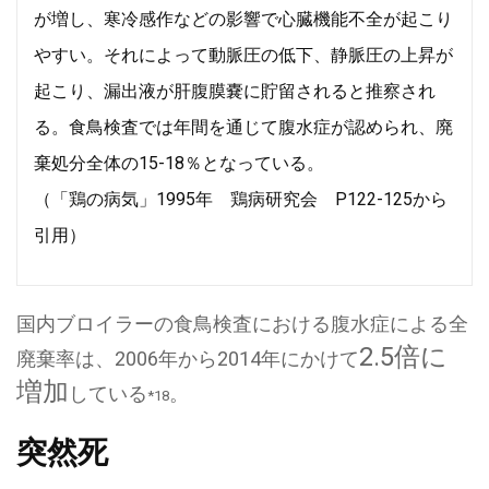
が増し、寒冷感作などの影響で心臓機能不全が起こり
やすい。
それによって動脈圧の低下、静脈圧の上昇が
起こり、漏出液が肝腹膜嚢に貯留されると推察され
る。
食鳥検査では年間を通じて腹水症が認められ、廃
棄処分全体の15-18％となっている。
（「鶏の病気」1995年 鶏病研究会 P122-125から
引用）
国内ブロイラーの食鳥検査における腹水症による全
2.5倍に
廃棄率は、2006年から2014年にかけて
増加
している
。
*18
突然死