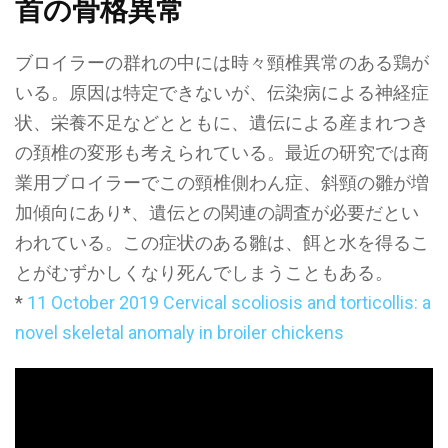
首の骨格異常
ブロイラーの群れの中には時々頸椎異常のある鶏が
いる。原因は特定できないが、伝染病による神経症
状、栄養不足などとともに、遺伝による産まれつき
の頚椎の変形も考えられている。最近の研究では商
業用ブロイラーでこの頸椎側わん症、斜頸の雛が増
加傾向にあり*、遺伝との関連の調査が必要だとい
われている。この症状のある雛は、餌と水を得るこ
とがむずかしくなり死んでしまうこともある。
*
11 October 2019 Cervical scoliosis and torticollis: a
novel skeletal anomaly in broiler chickens