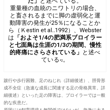
だ」
と述べている。
重量種の血統のニワトリの場合、
と畜されるまでに脚の虚弱化と運
動障害の発生が25％になることか
ら（Ｋestin et al..1992）、Webster
は
「およそ1/4の肥満系ブロイラー
と七面鳥は生涯の1/3の期間、慢性
的疼痛にさらされている」
と述べ
ている
。
*2
跛行や歩行困難、足のねじれ（詳細後述）、脛骨形
成不全症（急速な成長に関連する足の骨格異常。詳
細後述）といった足の障害は、ブロイラーでは一般
的な疾患だ。
原因には飼育環境も無関係ではないが、急激に太る