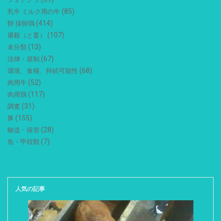
(85)
乳牛 ミルク用の牛
(414)
卵 採卵鶏
(107)
屠殺（と畜）
(13)
未分類
(67)
法律・規制
(68)
環境、食糧、持続可能性
(52)
肉用牛
(117)
肉用鶏
(31)
調査
(155)
豚
(28)
輸送・保管
(7)
魚・甲殻類
人気の記事