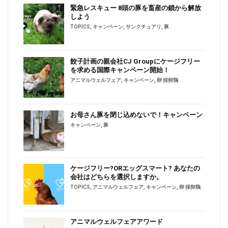
緊急レスキュー 8頭の豚を畜産の鎖から解放
しよう
TOPICS
,
キャンペーン
,
サンクチュアリ
,
豚
餃子計画の親会社CJ Groupにケージフリー
を求める国際キャンペーン開始！
アニマルウェルフェア
,
キャンペーン
,
卵 採卵鶏
お母さん豚を閉じ込めないで！キャンペーン
キャンペーン
,
豚
ケージフリー?ORエッグスマート? あなたの
会社はどちらを選択しますか。
TOPICS
,
アニマルウェルフェア
,
キャンペーン
,
卵 採卵鶏
アニマルウェルフェアアワード