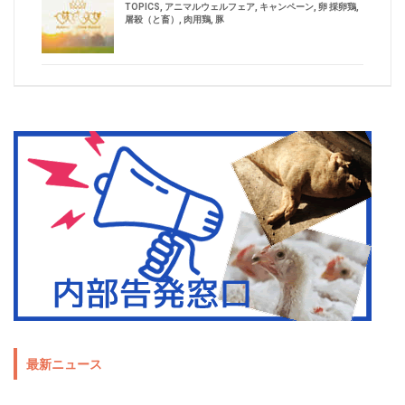
TOPICS
,
アニマルウェルフェア
,
キャンペーン
,
卵 採卵鶏
,
屠殺（と畜）
,
肉用鶏
,
豚
最新ニュース