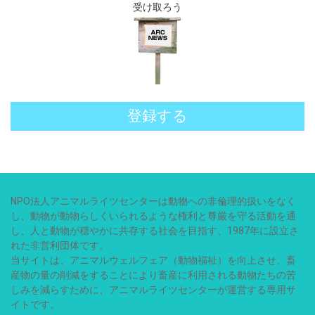
受け取ろう
登録する
NPO法人アニマルライツセンターは動物への非倫理的扱いをなく
し、動物が動物らしくいられるような権利と尊厳を守る活動を通
し、人と動物が穏やかに共存する社会を目指す、1987年に設立さ
れた非営利団体です。
当サイトは、アニマルウェルフェア（動物福祉）を向上させ、畜
産物の量の削減をすることにより畜産に利用される動物たちの苦
しみを減らすために、アニマルライツセンターが運営する専用サ
イトです。