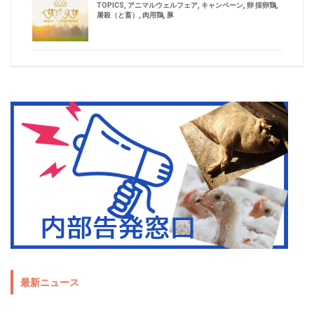
TOPICS
,
アニマルウェルフェア
,
キャンペーン
,
卵 採卵鶏
,
屠殺（と畜）
,
肉用鶏
,
豚
最新ニュース