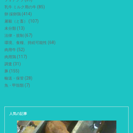
(85)
乳牛 ミルク用の牛
(414)
卵 採卵鶏
(107)
屠殺（と畜）
(13)
未分類
(67)
法律・規制
(68)
環境、食糧、持続可能性
(52)
肉用牛
(117)
肉用鶏
(31)
調査
(155)
豚
(28)
輸送・保管
(7)
魚・甲殻類
人気の記事