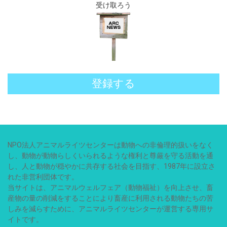
受け取ろう
登録する
NPO法人アニマルライツセンターは動物への非倫理的扱いをなく
し、動物が動物らしくいられるような権利と尊厳を守る活動を通
し、人と動物が穏やかに共存する社会を目指す、1987年に設立さ
れた非営利団体です。
当サイトは、アニマルウェルフェア（動物福祉）を向上させ、畜
産物の量の削減をすることにより畜産に利用される動物たちの苦
しみを減らすために、アニマルライツセンターが運営する専用サ
イトです。