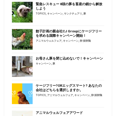
緊急レスキュー 8頭の豚を畜産の鎖から解放
しよう
TOPICS
,
キャンペーン
,
サンクチュアリ
,
豚
餃子計画の親会社CJ Groupにケージフリー
を求める国際キャンペーン開始！
アニマルウェルフェア
,
キャンペーン
,
卵 採卵鶏
お母さん豚を閉じ込めないで！キャンペーン
キャンペーン
,
豚
ケージフリー?ORエッグスマート? あなたの
会社はどちらを選択しますか。
TOPICS
,
アニマルウェルフェア
,
キャンペーン
,
卵 採卵鶏
アニマルウェルフェアアワード