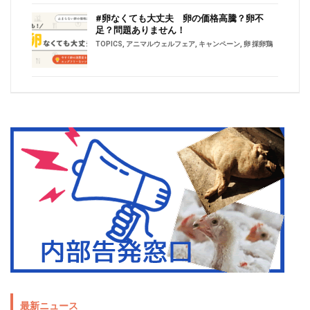
#卵なくても大丈夫 卵の価格高騰？卵不
足？問題ありません！
TOPICS
,
アニマルウェルフェア
,
キャンペーン
,
卵 採卵鶏
最新ニュース