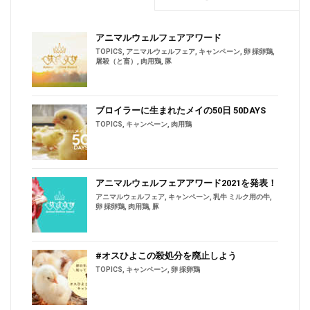
アニマルウェルフェアアワード
TOPICS
,
アニマルウェルフェア
,
キャンペーン
,
卵 採卵鶏
,
屠殺（と畜）
,
肉用鶏
,
豚
ブロイラーに生まれたメイの50日 50DAYS
TOPICS
,
キャンペーン
,
肉用鶏
アニマルウェルフェアアワード2021を発表！
アニマルウェルフェア
,
キャンペーン
,
乳牛 ミルク用の牛
,
卵 採卵鶏
,
肉用鶏
,
豚
#オスひよこの殺処分を廃止しよう
TOPICS
,
キャンペーン
,
卵 採卵鶏