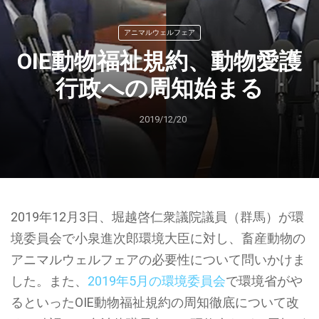
アニマルウェルフェア
OIE動物福祉規約、動物愛護
行政への周知始まる
2019/12/20
2019年12月3日、堀越啓仁衆議院議員（群馬）が環
境委員会で小泉進次郎環境大臣に対し、畜産動物の
アニマルウェルフェアの必要性について問いかけま
した。また、
2019年5月の環境委員会
で環境省がや
るといったOIE動物福祉規約の周知徹底について改