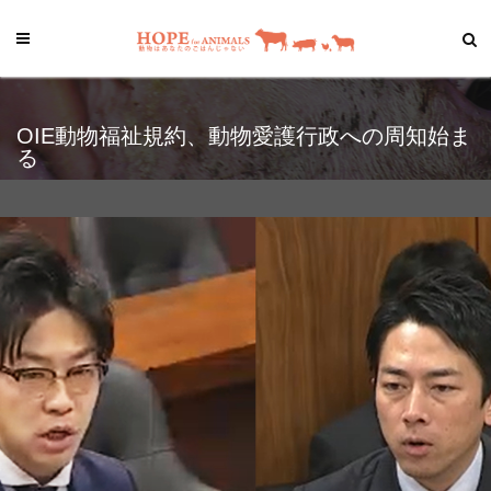
OIE動物福祉規約、動物愛護行政への周知始ま
る