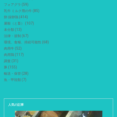
(59)
フォアグラ
(85)
乳牛 ミルク用の牛
(414)
卵 採卵鶏
(107)
屠殺（と畜）
(13)
未分類
(67)
法律・規制
(68)
環境、食糧、持続可能性
(52)
肉用牛
(117)
肉用鶏
(31)
調査
(155)
豚
(28)
輸送・保管
(7)
魚・甲殻類
人気の記事