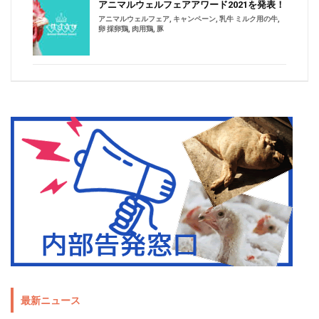
アニマルウェルフェアアワード2021を発表！
アニマルウェルフェア
,
キャンペーン
,
乳牛 ミルク用の牛
,
卵 採卵鶏
,
肉用鶏
,
豚
最新ニュース