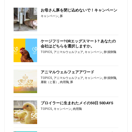
お母さん豚を閉じ込めないで！キャンペーン
キャンペーン
,
豚
ケージフリー?ORエッグスマート? あなたの
会社はどちらを選択しますか。
TOPICS
,
アニマルウェルフェア
,
キャンペーン
,
卵 採卵鶏
アニマルウェルフェアアワード
TOPICS
,
アニマルウェルフェア
,
キャンペーン
,
卵 採卵鶏
,
屠殺（と畜）
,
肉用鶏
,
豚
ブロイラーに生まれたメイの50日 50DAYS
TOPICS
,
キャンペーン
,
肉用鶏