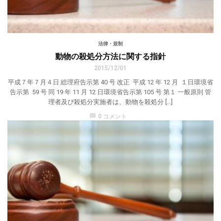
法律・規制
動物の殺処分方法に関する指針
2015/12/01
平成７年７月４日 総理府告示第 40 号 改正 平成 12 年 12 月 １日環境省
告示第 59 号 同 19 年 11 月 12 日環境省告示第 105 号 第１ 一般原則 管
理者及び殺処分実施者は、動物を殺処分 […]
chat_bubble
0 コメント