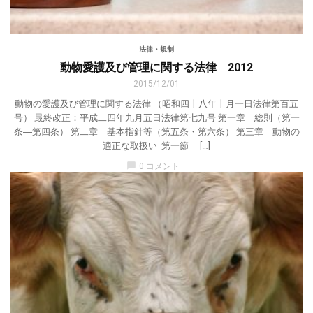
法律・規制
動物愛護及び管理に関する法律 2012
2015/12/01
動物の愛護及び管理に関する法律 （昭和四十八年十月一日法律第百五
号） 最終改正：平成二四年九月五日法律第七九号 第一章 総則（第一
条―第四条） 第二章 基本指針等（第五条・第六条） 第三章 動物の
適正な取扱い 第一節 […]
chat_bubble
0 コメント