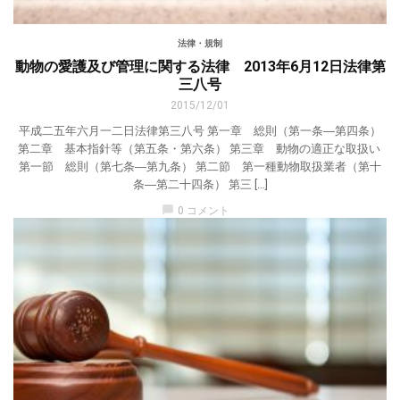
法律・規制
動物の愛護及び管理に関する法律 2013年6月12日法律第
三八号
2015/12/01
平成二五年六月一二日法律第三八号 第一章 総則（第一条―第四条）
第二章 基本指針等（第五条・第六条） 第三章 動物の適正な取扱い
第一節 総則（第七条―第九条） 第二節 第一種動物取扱業者（第十
条―第二十四条） 第三 […]
chat_bubble
0 コメント