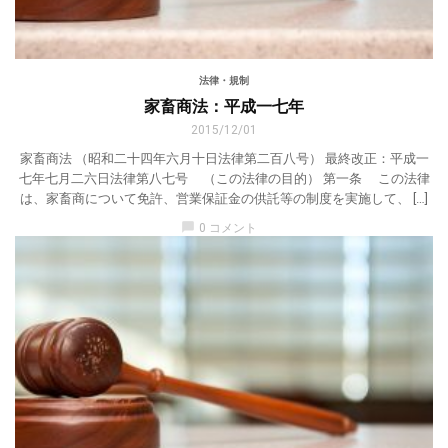
法律・規制
家畜商法：平成一七年
2015/12/01
家畜商法 （昭和二十四年六月十日法律第二百八号） 最終改正：平成一
七年七月二六日法律第八七号 （この法律の目的） 第一条 この法律
は、家畜商について免許、営業保証金の供託等の制度を実施して、 […]
chat_bubble
0 コメント