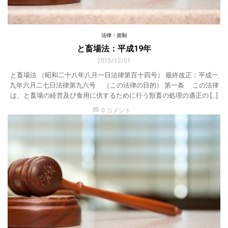
法律・規制
と畜場法：平成19年
2015/12/01
と畜場法 （昭和二十八年八月一日法律第百十四号） 最終改正：平成一
九年六月二七日法律第九六号 （この法律の目的） 第一条 この法律
は、と畜場の経営及び食用に供するために行う獣畜の処理の適正の […]
chat_bubble
0 コメント