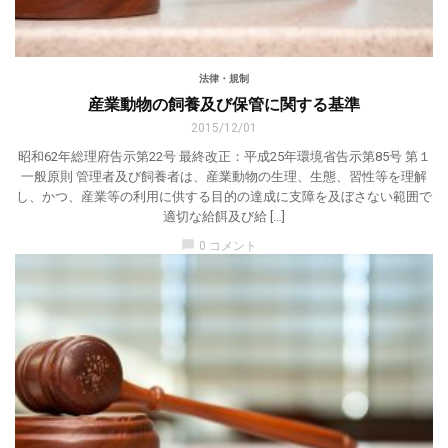
法律・規制
産業動物の飼養及び保管に関する基準
2015/12/01
昭和62年総理府告示第22号 最終改正：平成25年環境省告示第85号 第１
一般原則 管理者及び飼養者は、産業動物の生理、生態、習性等を理解
し、かつ、産業等の利用に供する目的の達成に支障を及ぼさない範囲で
適切な給餌及び給 […]
chat_bubble
0 コメント