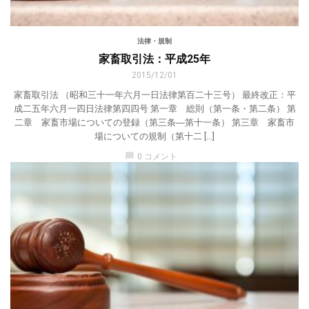
法律・規制
家畜取引法：平成25年
2015/12/01
家畜取引法 （昭和三十一年六月一日法律第百二十三号） 最終改正：平
成二五年六月一四日法律第四四号 第一章 総則（第一条・第二条） 第
二章 家畜市場についての登録（第三条―第十一条） 第三章 家畜市
場についての規制（第十二 […]
chat_bubble
0 コメント