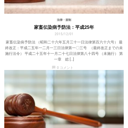
法律・規制
家畜伝染病予防法：平成25年
2015/12/01
家畜伝染病予防法 （昭和二十六年五月三十一日法律第百六十六号） 最
終改正：平成二五年一二月一三日法律第一〇三号 （最終改正までの未
施行法令） 平成二十五年十一月二十七日法律第八十四号 （未施行） 第
一章 総 […]
chat_bubble
0 コメント