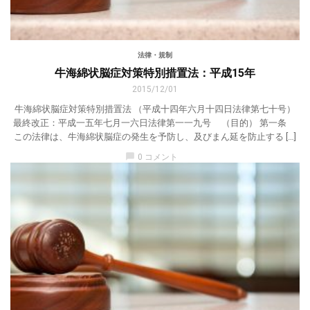
法律・規制
牛海綿状脳症対策特別措置法：平成15年
2015/12/01
牛海綿状脳症対策特別措置法 （平成十四年六月十四日法律第七十号）
最終改正：平成一五年七月一六日法律第一一九号 （目的） 第一条
この法律は、牛海綿状脳症の発生を予防し、及びまん延を防止する […]
chat_bubble
0 コメント