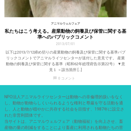
アニマルウェルフェア
私たちはこう考える。産業動物の飼養及び保管に関する基
準へのパブリックコメント
2013/07/01
以下は2013/7/12締め切りの産業動物の飼養及び保管に関する基準パブ
リックコメントでアニマルライツセンターが送付した意見です。 産業
動物の飼養及び保管に関する基準（昭和62年総理府告示第22号） ▼意
見１ ＜該当箇所 […]
chat_bubble
0 コメント
NPO法人アニマルライツセンターは動物への非倫理的扱いをなく
し、動物が動物らしくいられるような権利と尊厳を守る活動を通
し、人と動物が穏やかに共存する社会を目指す、1987年に設立さ
れた非営利団体です。
当サイトは、アニマルウェルフェア（動物福祉）を向上させ、畜
産物の量の削減をすることにより畜産に利用される動物たちの苦