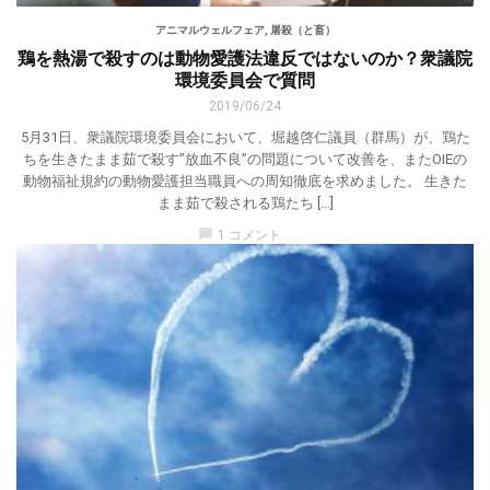
アニマルウェルフェア
,
屠殺（と畜）
鶏を熱湯で殺すのは動物愛護法違反ではないのか？衆議院
環境委員会で質問
2019/06/24
5月31日、衆議院環境委員会において、堀越啓仁議員（群馬）が、鶏た
ちを生きたまま茹で殺す”放血不良”の問題について改善を、またOIEの
動物福祉規約の動物愛護担当職員への周知徹底を求めました。 生きた
まま茹で殺される鶏たち […]
chat_bubble
1 コメント