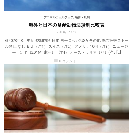
アニマルウェルフェア
,
法律・規制
海外と日本の畜産動物法規制比較表
2018/06/29
※2023年3月更新 規制内容 日本 ヨーロッパ USA その他 豚の妊娠ストー
ル禁止 なし ＥＵ（注1） スイス（注2） アメリカ10州（注3） ニュージ
ーランド（2015年末～）（注4） オーストラリア（*4）(注5 […]
chat_bubble
0 コメント