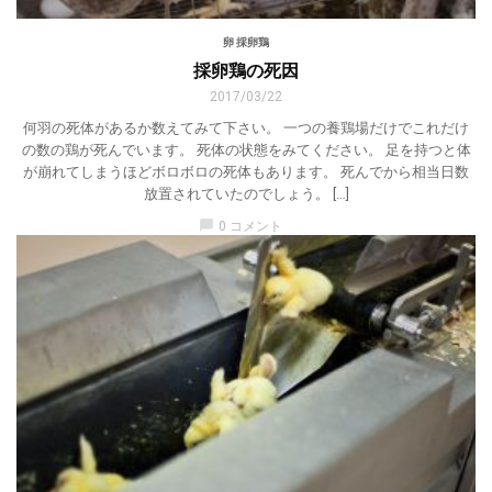
卵 採卵鶏
採卵鶏の死因
2017/03/22
何羽の死体があるか数えてみて下さい。 一つの養鶏場だけでこれだけ
の数の鶏が死んでいます。 死体の状態をみてください。 足を持つと体
が崩れてしまうほどボロボロの死体もあります。 死んでから相当日数
放置されていたのでしょう。 […]
chat_bubble
0 コメント