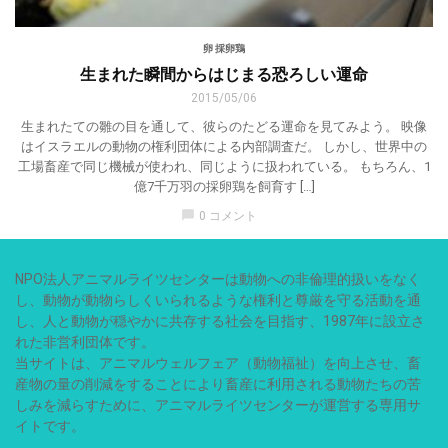
卵 採卵鶏
生まれた瞬間からはじまる恐ろしい運命
2015/05/06
生まれたての雛の目を通して、彼らのたどる運命を見てみよう。 映像
はイスラエルの動物の権利団体による内部調査だ。 しかし、世界中の
工場畜産で同じ機械が使われ、同じように扱われている。 もちろん、1
億7千万羽の採卵鶏を飼育す […]
chat_bubble
0 コメント
NPO法人アニマルライツセンターは動物への非倫理的扱いをなく
し、動物が動物らしくいられるような権利と尊厳を守る活動を通
し、人と動物が穏やかに共存する社会を目指す、1987年に設立さ
れた非営利団体です。
当サイトは、アニマルウェルフェア（動物福祉）を向上させ、畜
産物の量の削減をすることにより畜産に利用される動物たちの苦
しみを減らすために、アニマルライツセンターが運営する専用サ
イトです。