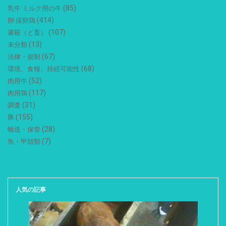
(85)
乳牛 ミルク用の牛
(414)
卵 採卵鶏
(107)
屠殺（と畜）
(13)
未分類
(67)
法律・規制
(68)
環境、食糧、持続可能性
(52)
肉用牛
(117)
肉用鶏
(31)
調査
(155)
豚
(28)
輸送・保管
(7)
魚・甲殻類
人気の記事