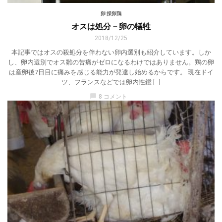
卵 採卵鶏
オスは処分－卵の犠牲
2018/12/25
本記事ではオスの殺処分を伴わない卵内選別も紹介しています。しか
し、卵内選別でオス雛の苦痛がゼロになるわけではありません。鶏の卵
は産卵後7日目に痛みを感じる能力が発達し始めるからです。 現在ドイ
ツ、フランスなどでは卵内性鑑 […]
chat_bubble
8 コメント