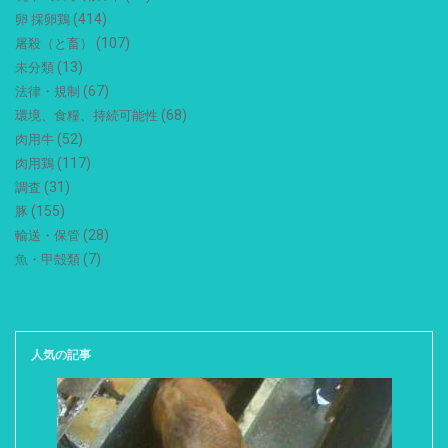
(414)
卵 採卵鶏
(107)
屠殺（と畜）
(13)
未分類
(67)
法律・規制
(68)
環境、食糧、持続可能性
(52)
肉用牛
(117)
肉用鶏
(31)
調査
(155)
豚
(28)
輸送・保管
(7)
魚・甲殻類
人気の記事