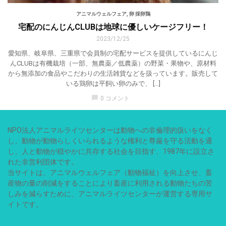
アニマルウェルフェア
,
卵 採卵鶏
宅配のにんじんCLUBは地球に優しいケージフリー！
2023/12/25
愛知県、岐阜県、三重県で会員制の宅配サービスを提供しているにんじ
んCLUBは有機栽培（一部、無農薬／低農薬）の野菜・果物や、原材料
から無添加の食品やこだわりの生活雑貨などを扱っています。販売して
いる鶏卵は平飼い卵のみで、 […]
chat_bubble
0 コメント
NPO法人アニマルライツセンターは動物への非倫理的扱いをなく
し、動物が動物らしくいられるような権利と尊厳を守る活動を通
し、人と動物が穏やかに共存する社会を目指す、1987年に設立さ
れた非営利団体です。
当サイトは、アニマルウェルフェア（動物福祉）を向上させ、畜
産物の量の削減をすることにより畜産に利用される動物たちの苦
しみを減らすために、アニマルライツセンターが運営する専用サ
イトです。