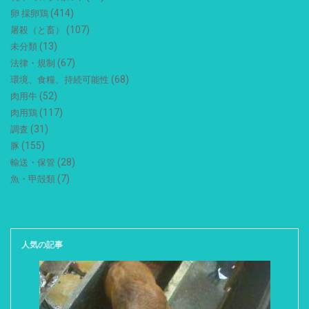
(414)
卵 採卵鶏
(107)
屠殺（と畜）
(13)
未分類
(67)
法律・規制
(68)
環境、食糧、持続可能性
(52)
肉用牛
(117)
肉用鶏
(31)
調査
(155)
豚
(28)
輸送・保管
(7)
魚・甲殻類
人気の記事