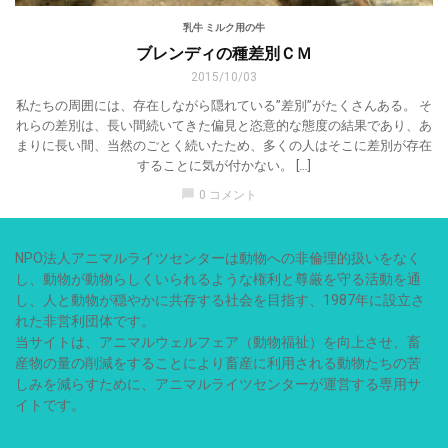
乳牛 ミルク用の牛
ブレンディの種差別ＣＭ
2015/10/03
私たちの周囲には、存在しながら隠れている”差別”がたくさんある。 そ
れらの差別は、長い間続いてきた偏見と恣意的な態度の結果であり、あ
まりに長い間、当然のごとく続いたため、多くの人はそこに差別が存在
することに気が付かない。 […]
chat_bubble
0 コメント
NPO法人アニマルライツセンターは動物への非倫理的扱いをなく
し、動物が動物らしくいられるような権利と尊厳を守る活動を通
し、人と動物が穏やかに共存する社会を目指す、1987年に設立さ
れた非営利団体です。
当サイトは、アニマルウェルフェア（動物福祉）を向上させ、畜
産物の量の削減をすることにより畜産に利用される動物たちの苦
しみを減らすために、アニマルライツセンターが運営する専用サ
イトです。