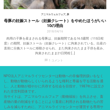
アニマルウェルフェア
,
豚
母豚の妊娠ストール（妊娠クレート）をやめたほうがいい
10の理由
2018/04/16
肉用の子豚を産まされる母豚は、妊娠期間である16.5週間（115日程
度）の期間、妊娠ストール（妊娠クレート）に拘束されている。出産の
直前に分娩ストールに移動させられ、また拘束されたまま子供を産み、
拘束されたまま21日間程 […]
chat_bubble
1 コメント
NPO法人アニマルライツセンターは動物への非倫理的扱いをなく
し、動物が動物らしくいられるような権利と尊厳を守る活動を通
し、人と動物が穏やかに共存する社会を目指す、1987年に設立さ
れた非営利団体です。
当サイトは、アニマルウェルフェア（動物福祉）を向上させ、畜
産物の量の削減をすることにより畜産に利用される動物たちの苦
しみを減らすために、アニマルライツセンターが運営する専用サ