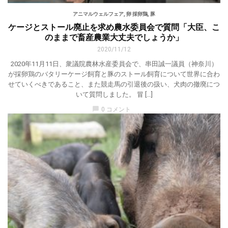
アニマルウェルフェア
,
卵 採卵鶏
,
豚
ケージとストール廃止を求め農水委員会で質問「大臣、こ
のままで畜産農業大丈夫でしょうか」
2020/11/12
2020年11月11日、衆議院農林水産委員会で、串田誠一議員（神奈川）
が採卵鶏のバタリーケージ飼育と豚のストール飼育について世界に合わ
せていくべきであること、また競走馬の引退後の扱い、犬肉の撤廃につ
いて質問しました。 冒 […]
chat_bubble
0 コメント