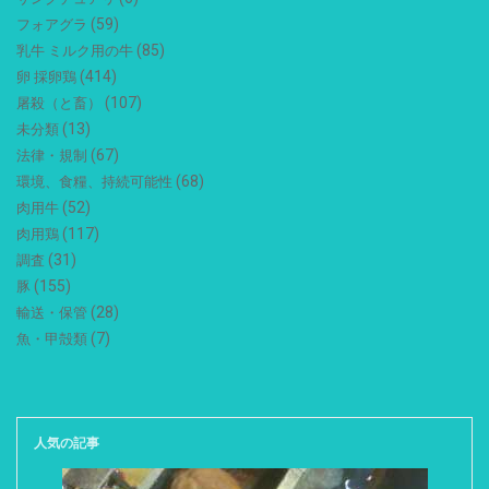
(59)
フォアグラ
(85)
乳牛 ミルク用の牛
(414)
卵 採卵鶏
(107)
屠殺（と畜）
(13)
未分類
(67)
法律・規制
(68)
環境、食糧、持続可能性
(52)
肉用牛
(117)
肉用鶏
(31)
調査
(155)
豚
(28)
輸送・保管
(7)
魚・甲殻類
人気の記事