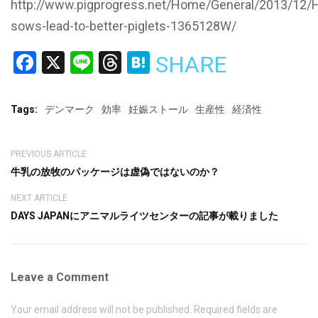
http://www.pigprogress.net/Home/General/2013/12/H
sows-lead-to-better-piglets-1365128W/
Facebook
X
Line
Threads
Hatena
SHARE
Tags:
デンマーク
効率
妊娠ストール
生産性
経済性
PREVIOUS ARTICLE
牛乳の放牧のパッケージは虚偽ではないのか？
NEXT ARTICLE
DAYS JAPANにアニマルライツセンターの記事が載りました
Leave a Comment
Your email address will not be published. Required fields are