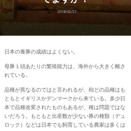
2018/02/21
日本の養豚の成績はよくない。
母豚１頭あたりの繁殖能力は、海外から大きく離さ
れている。
品種が異なるのではと言われるが、殆どの品種はも
ともとイギリスかデンマークから来ている。多少日
本で品種改変されたものもあるが、種は問題ではな
いだろう。もともと出産数が少ない豚の種類（デュ
ロック）などは日本でも飼育している農家は多くは