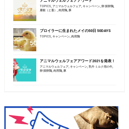
アニマルウェルフェアアワード
TOPICS
,
アニマルウェルフェア
,
キャンペーン
,
卵 採卵鶏
,
屠殺（と畜）
,
肉用鶏
,
豚
ブロイラーに生まれたメイの50日 50DAYS
TOPICS
,
キャンペーン
,
肉用鶏
アニマルウェルフェアアワード2021を発表！
アニマルウェルフェア
,
キャンペーン
,
乳牛 ミルク用の牛
,
卵 採卵鶏
,
肉用鶏
,
豚