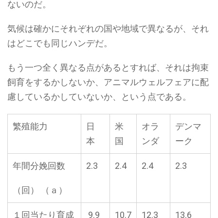
ないのだ。
気候は確かにそれぞれの国や地域で異なるが、それ
はどこでも同じハンデだ。
もう一つ全く異なる点があるとすれば、それは拘束
飼育をするかしないか、アニマルウェルフェアに配
慮しているかしていないか、という点である。
繁殖能力
日
米
オラ
デンマ
本
国
ンダ
ーク
年間分娩回数
2.3
2.4
2.4
2.3
（回） （ａ）
１回当たり育成
9.9
10.7
12.3
13.6