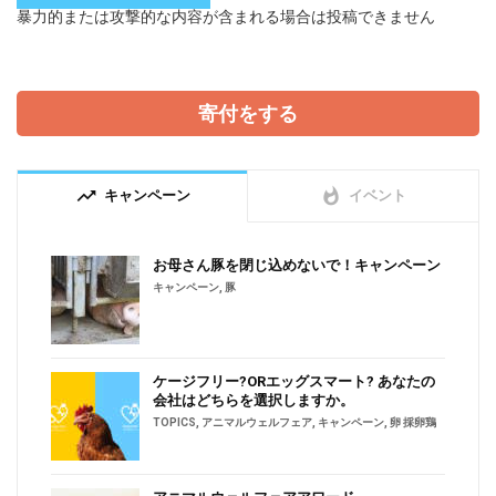
暴力的または攻撃的な内容が含まれる場合は投稿できません
寄付をする
trending_up
whatshot
キャンペーン
イベント
お母さん豚を閉じ込めないで！キャンペーン
キャンペーン
,
豚
ケージフリー?ORエッグスマート? あなたの
会社はどちらを選択しますか。
TOPICS
,
アニマルウェルフェア
,
キャンペーン
,
卵 採卵鶏