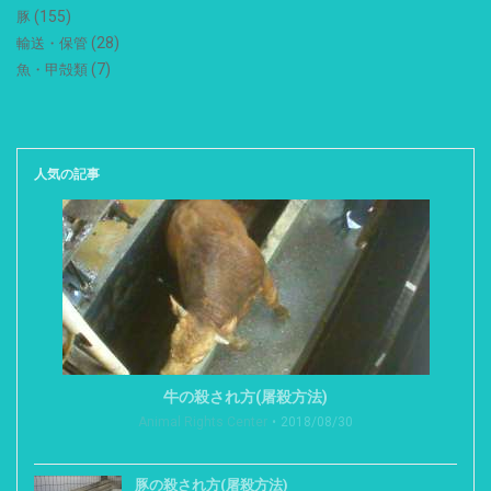
(155)
豚
(28)
輸送・保管
(7)
魚・甲殻類
人気の記事
牛の殺され方(屠殺方法)
Animal Rights Center
2018/08/30
豚の殺され方(屠殺方法)