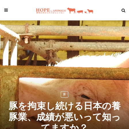
豚
豚を拘束し続ける日本の養
豚業、成績が悪いって知っ
てますか？