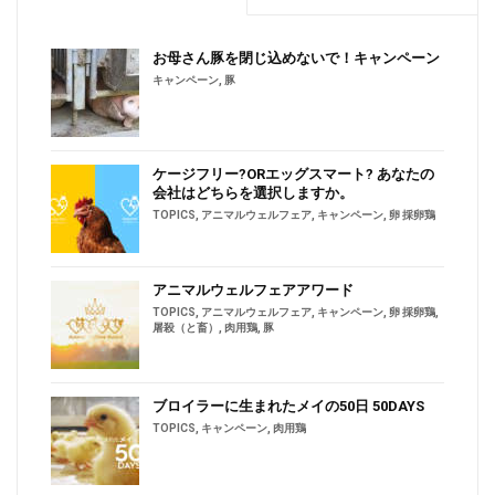
お母さん豚を閉じ込めないで！キャンペーン
キャンペーン
,
豚
ケージフリー?ORエッグスマート? あなたの
会社はどちらを選択しますか。
TOPICS
,
アニマルウェルフェア
,
キャンペーン
,
卵 採卵鶏
アニマルウェルフェアアワード
TOPICS
,
アニマルウェルフェア
,
キャンペーン
,
卵 採卵鶏
,
屠殺（と畜）
,
肉用鶏
,
豚
ブロイラーに生まれたメイの50日 50DAYS
TOPICS
,
キャンペーン
,
肉用鶏