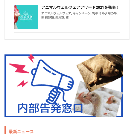
アニマルウェルフェアアワード2021を発表！
アニマルウェルフェア
,
キャンペーン
,
乳牛 ミルク用の牛
,
卵 採卵鶏
,
肉用鶏
,
豚
最新ニュース