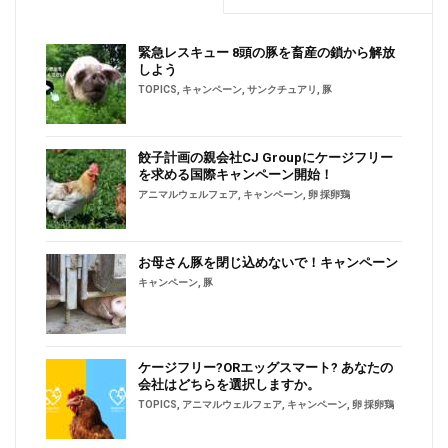
緊急レスキュー 8頭の豚を畜産の鎖から解放
しよう
TOPICS
,
キャンペーン
,
サンクチュアリ
,
豚
餃子計画の親会社CJ Groupにケージフリー
を求める国際キャンペーン開始！
アニマルウェルフェア
,
キャンペーン
,
卵 採卵鶏
お母さん豚を閉じ込めないで！キャンペーン
キャンペーン
,
豚
ケージフリー?ORエッグスマート? あなたの
会社はどちらを選択しますか。
TOPICS
,
アニマルウェルフェア
,
キャンペーン
,
卵 採卵鶏