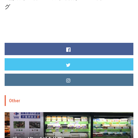
グ
Other