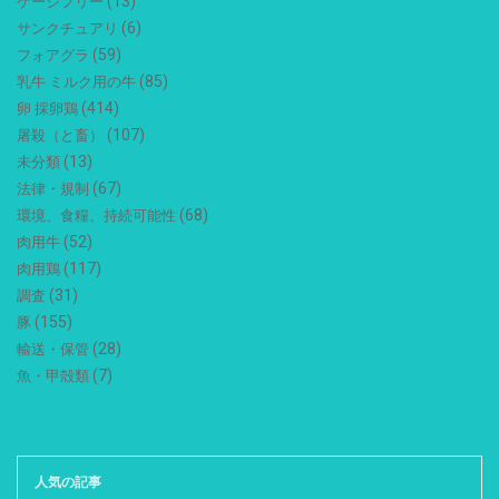
(13)
ケージフリー
(6)
サンクチュアリ
(59)
フォアグラ
(85)
乳牛 ミルク用の牛
(414)
卵 採卵鶏
(107)
屠殺（と畜）
(13)
未分類
(67)
法律・規制
(68)
環境、食糧、持続可能性
(52)
肉用牛
(117)
肉用鶏
(31)
調査
(155)
豚
(28)
輸送・保管
(7)
魚・甲殻類
人気の記事