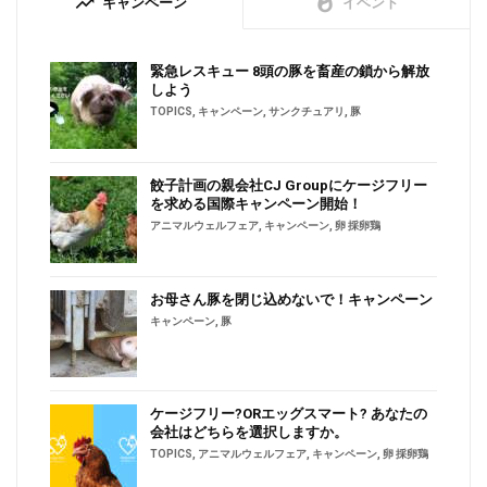
trending_up
whatshot
キャンペーン
イベント
緊急レスキュー 8頭の豚を畜産の鎖から解放
しよう
TOPICS
,
キャンペーン
,
サンクチュアリ
,
豚
餃子計画の親会社CJ Groupにケージフリー
を求める国際キャンペーン開始！
アニマルウェルフェア
,
キャンペーン
,
卵 採卵鶏
お母さん豚を閉じ込めないで！キャンペーン
キャンペーン
,
豚
ケージフリー?ORエッグスマート? あなたの
会社はどちらを選択しますか。
TOPICS
,
アニマルウェルフェア
,
キャンペーン
,
卵 採卵鶏