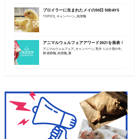
ブロイラーに生まれたメイの50日 50DAYS
TOPICS
,
キャンペーン
,
肉用鶏
アニマルウェルフェアアワード2021を発表！
アニマルウェルフェア
,
キャンペーン
,
乳牛 ミルク用の牛
,
卵 採卵鶏
,
肉用鶏
,
豚