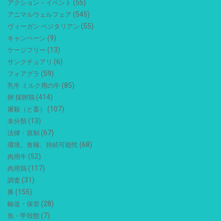
(55)
アクション・イベント
(545)
アニマルウェルフェア
(55)
ヴィーガン ベジタリアン
(9)
キャンペーン
(13)
ケージフリー
(6)
サンクチュアリ
(59)
フォアグラ
(85)
乳牛 ミルク用の牛
(414)
卵 採卵鶏
(107)
屠殺（と畜）
(13)
未分類
(67)
法律・規制
(68)
環境、食糧、持続可能性
(52)
肉用牛
(117)
肉用鶏
(31)
調査
(155)
豚
(28)
輸送・保管
(7)
魚・甲殻類