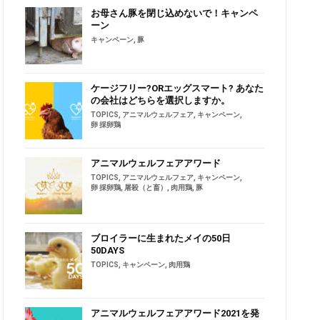
お母さん豚を閉じ込めないで！キャンペ
ーン
キャンペーン
,
豚
ケージフリー?ORエッグスマート? あなた
の会社はどちらを選択しますか。
TOPICS
,
アニマルウェルフェア
,
キャンペーン
,
卵 採卵鶏
アニマルウェルフェアアワード
TOPICS
,
アニマルウェルフェア
,
キャンペーン
,
卵 採卵鶏
,
屠殺（と畜）
,
肉用鶏
,
豚
ブロイラーに生まれたメイの50日
50DAYS
TOPICS
,
キャンペーン
,
肉用鶏
アニマルウェルフェアアワード2021を発