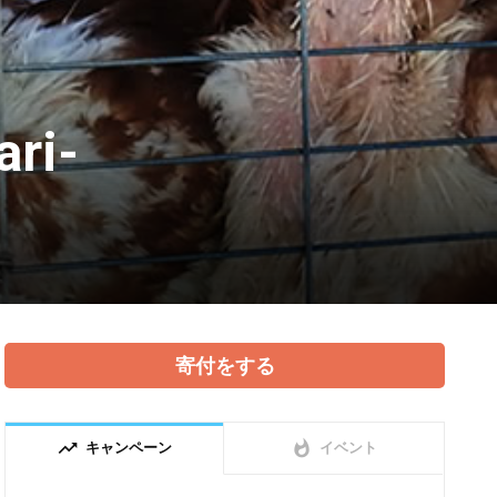
ri-
寄付をする
trending_up
whatshot
キャンペーン
イベント