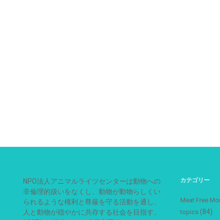
カテゴリー
NPO法人アニマルライツセンターは動物への
非倫理的扱いをなくし、動物が動物らしくい
Meat Free
られるような権利と尊厳を守る活動を通し、
(84)
人と動物が穏やかに共存する社会を目指す、
topics