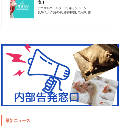
表！
アニマルウェルフェア
,
キャンペーン
,
乳牛 ミルク用の牛
,
卵 採卵鶏
,
肉用鶏
,
豚
最新ニュース