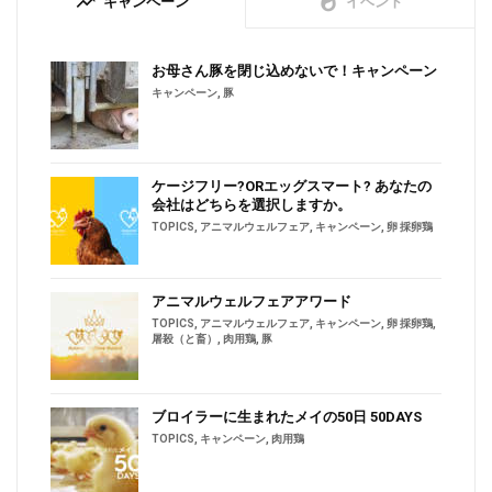
trending_up
whatshot
キャンペーン
イベント
お母さん豚を閉じ込めないで！キャンペーン
キャンペーン
,
豚
ケージフリー?ORエッグスマート? あなたの
会社はどちらを選択しますか。
TOPICS
,
アニマルウェルフェア
,
キャンペーン
,
卵 採卵鶏
アニマルウェルフェアアワード
TOPICS
,
アニマルウェルフェア
,
キャンペーン
,
卵 採卵鶏
,
屠殺（と畜）
,
肉用鶏
,
豚
ブロイラーに生まれたメイの50日 50DAYS
TOPICS
,
キャンペーン
,
肉用鶏