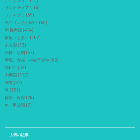
ケージフリー
(6)
サンクチュアリ
(59)
フォアグラ
(85)
乳牛 ミルク用の牛
(414)
卵 採卵鶏
(107)
屠殺（と畜）
(13)
未分類
(67)
法律・規制
(68)
環境、食糧、持続可能性
(52)
肉用牛
(117)
肉用鶏
(31)
調査
(155)
豚
(28)
輸送・保管
(7)
魚・甲殻類
人気の記事