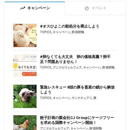
trending_up
whatshot
キャンペーン
イベント
#オスひよこの殺処分を廃止しよう
TOPICS
,
キャンペーン
,
卵 採卵鶏
#卵なくても大丈夫 卵の価格高騰？卵不
足？問題ありません！
TOPICS
,
アニマルウェルフェア
,
キャンペーン
,
卵 採卵鶏
緊急レスキュー 8頭の豚を畜産の鎖から解放
しよう
TOPICS
,
キャンペーン
,
サンクチュアリ
,
豚
餃子計画の親会社CJ Groupにケージフリー
を求める国際キャンペーン開始！
アニマルウェルフェア
,
キャンペーン
,
卵 採卵鶏