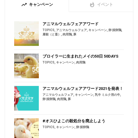
trending_up
whatshot
キャンペーン
イベント
アニマルウェルフェアアワード
TOPICS
,
アニマルウェルフェア
,
キャンペーン
,
卵 採卵鶏
,
屠殺（と畜）
,
肉用鶏
,
豚
ブロイラーに生まれたメイの50日 50DAYS
TOPICS
,
キャンペーン
,
肉用鶏
アニマルウェルフェアアワード2021を発表！
アニマルウェルフェア
,
キャンペーン
,
乳牛 ミルク用の牛
,
卵 採卵鶏
,
肉用鶏
,
豚
#オスひよこの殺処分を廃止しよう
TOPICS
,
キャンペーン
,
卵 採卵鶏