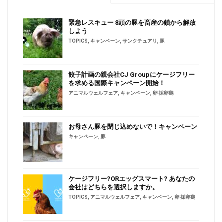
緊急レスキュー 8頭の豚を畜産の鎖から解放
しよう
TOPICS
,
キャンペーン
,
サンクチュアリ
,
豚
餃子計画の親会社CJ Groupにケージフリー
を求める国際キャンペーン開始！
アニマルウェルフェア
,
キャンペーン
,
卵 採卵鶏
お母さん豚を閉じ込めないで！キャンペーン
キャンペーン
,
豚
ケージフリー?ORエッグスマート? あなたの
会社はどちらを選択しますか。
TOPICS
,
アニマルウェルフェア
,
キャンペーン
,
卵 採卵鶏