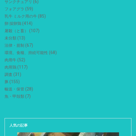
(6)
サンクチュアリ
(59)
フォアグラ
(85)
乳牛 ミルク用の牛
(414)
卵 採卵鶏
(107)
屠殺（と畜）
(13)
未分類
(67)
法律・規制
(68)
環境、食糧、持続可能性
(52)
肉用牛
(117)
肉用鶏
(31)
調査
(155)
豚
(28)
輸送・保管
(7)
魚・甲殻類
人気の記事