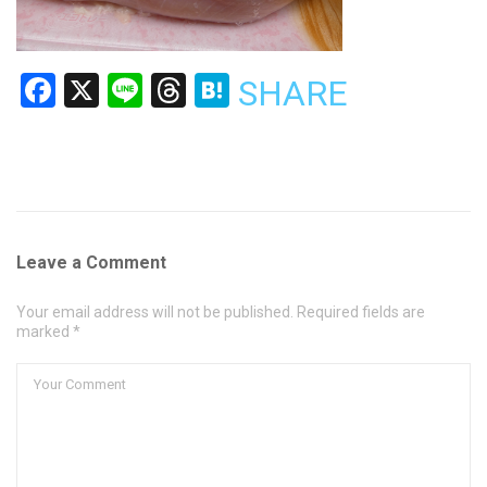
Facebook
X
Line
Threads
Hatena
SHARE
Leave a Comment
Your email address will not be published. Required fields are
marked *