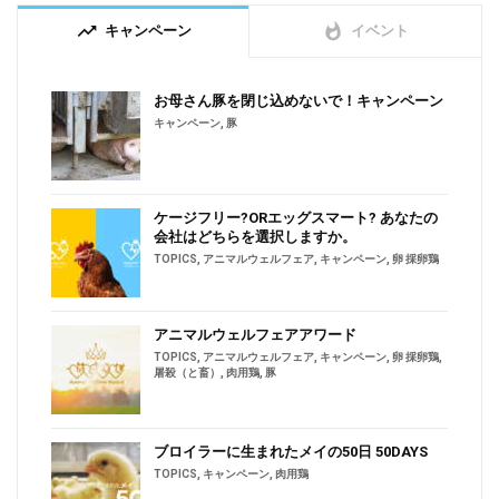
trending_up
whatshot
キャンペーン
イベント
お母さん豚を閉じ込めないで！キャンペーン
キャンペーン
,
豚
ケージフリー?ORエッグスマート? あなたの
会社はどちらを選択しますか。
TOPICS
,
アニマルウェルフェア
,
キャンペーン
,
卵 採卵鶏
アニマルウェルフェアアワード
TOPICS
,
アニマルウェルフェア
,
キャンペーン
,
卵 採卵鶏
,
屠殺（と畜）
,
肉用鶏
,
豚
ブロイラーに生まれたメイの50日 50DAYS
TOPICS
,
キャンペーン
,
肉用鶏