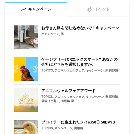
trending_up
whatshot
キャンペーン
イベント
お母さん豚を閉じ込めないで！キャンペーン
キャンペーン
,
豚
ケージフリー?ORエッグスマート? あなたの
会社はどちらを選択しますか。
TOPICS
,
アニマルウェルフェア
,
キャンペーン
,
卵 採卵鶏
アニマルウェルフェアアワード
TOPICS
,
アニマルウェルフェア
,
キャンペーン
,
卵 採卵鶏
,
屠殺（と畜）
,
肉用鶏
,
豚
ブロイラーに生まれたメイの50日 50DAYS
TOPICS
,
キャンペーン
,
肉用鶏