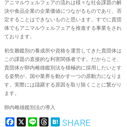
アニマルウェルフェアの流れは様々な社会課題の解
決や食品企業の企業価値につながるものであり、否
定することはできないものと思います。すでに貴団
体でもアニマルウェルフェアを推進する事業をされ
ております。
初生雛鑑別の養成所や資格を運営してきた貴団体は
この課題の直接的な利害関係者です。だからこそ、
貴団体が卵内雌雄鑑別法を積極的に採用したいとす
る姿勢が、国や業界を動かす一つの原動力になりま
す。実際には躊躇する原因を取り除くことに繋がり
ます。
卵内雌雄鑑別法の導入
Facebook
X
Line
Threads
Hatena
SHARE