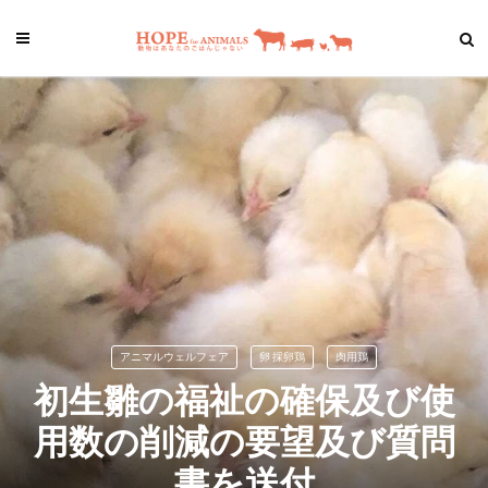
アニマルウェルフェア
卵 採卵鶏
肉用鶏
初生雛の福祉の確保及び使
用数の削減の要望及び質問
書を送付