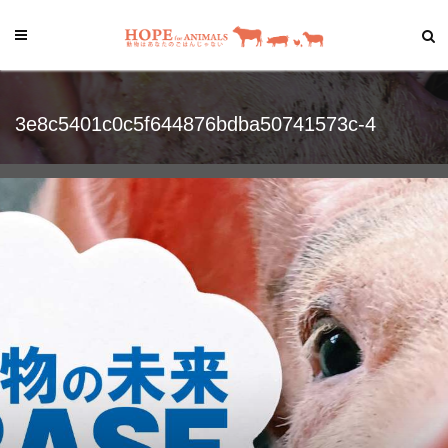
3e8c5401c0c5f644876bdba50741573c-4