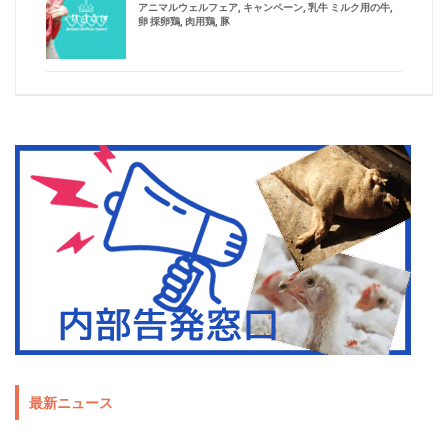
アニマルウェルフェア
,
キャンペーン
,
乳牛 ミルク用の牛
,
卵 採卵鶏
,
肉用鶏
,
豚
最新ニュース