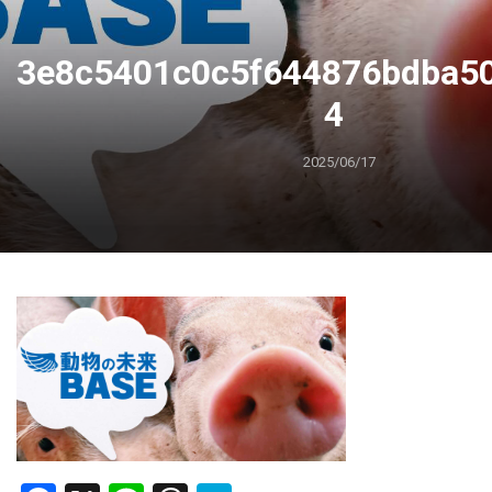
3e8c5401c0c5f644876bdba5
4
2025/06/17