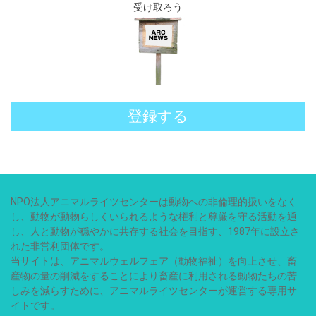
受け取ろう
登録する
NPO法人アニマルライツセンターは動物への非倫理的扱いをなく
し、動物が動物らしくいられるような権利と尊厳を守る活動を通
し、人と動物が穏やかに共存する社会を目指す、1987年に設立さ
れた非営利団体です。
当サイトは、アニマルウェルフェア（動物福祉）を向上させ、畜
産物の量の削減をすることにより畜産に利用される動物たちの苦
しみを減らすために、アニマルライツセンターが運営する専用サ
イトです。