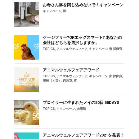
お母さん豚を閉じ込めないで！キャンペーン
キャンペーン
,
豚
ケージフリー?ORエッグスマート? あなたの
会社はどちらを選択しますか。
TOPICS
,
アニマルウェルフェア
,
キャンペーン
,
卵 採卵鶏
アニマルウェルフェアアワード
TOPICS
,
アニマルウェルフェア
,
キャンペーン
,
卵 採卵鶏
,
屠殺（と畜）
,
肉用鶏
,
豚
ブロイラーに生まれたメイの50日 50DAYS
TOPICS
,
キャンペーン
,
肉用鶏
アニマルウェルフェアアワード2021を発表！