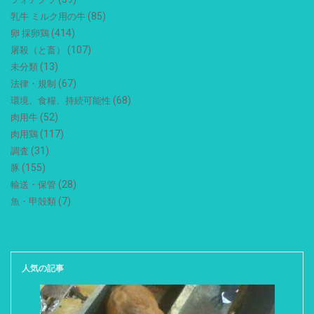
(85)
乳牛 ミルク用の牛
(414)
卵 採卵鶏
(107)
屠殺（と畜）
(13)
未分類
(67)
法律・規制
(68)
環境、食糧、持続可能性
(52)
肉用牛
(117)
肉用鶏
(31)
調査
(155)
豚
(28)
輸送・保管
(7)
魚・甲殻類
人気の記事