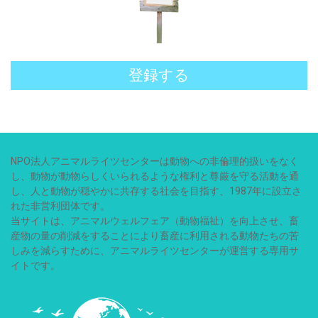
登録する
NPO法人アニマルライツセンターは動物への非倫理的扱いをなく
し、動物が動物らしくいられるような権利と尊厳を守る活動を通
し、人と動物が穏やかに共存する社会を目指す、1987年に設立さ
れた非営利団体です。
当サイトは、アニマルウェルフェア（動物福祉）を向上させ、畜
産物の量の削減をすることにより畜産に利用される動物たちの苦
しみを減らすために、アニマルライツセンターが運営する専用サ
イトです。