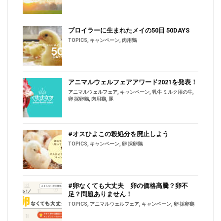
ブロイラーに生まれたメイの50日 50DAYS
TOPICS
,
キャンペーン
,
肉用鶏
アニマルウェルフェアアワード2021を発表！
アニマルウェルフェア
,
キャンペーン
,
乳牛 ミルク用の牛
,
卵 採卵鶏
,
肉用鶏
,
豚
#オスひよこの殺処分を廃止しよう
TOPICS
,
キャンペーン
,
卵 採卵鶏
#卵なくても大丈夫 卵の価格高騰？卵不
足？問題ありません！
TOPICS
,
アニマルウェルフェア
,
キャンペーン
,
卵 採卵鶏