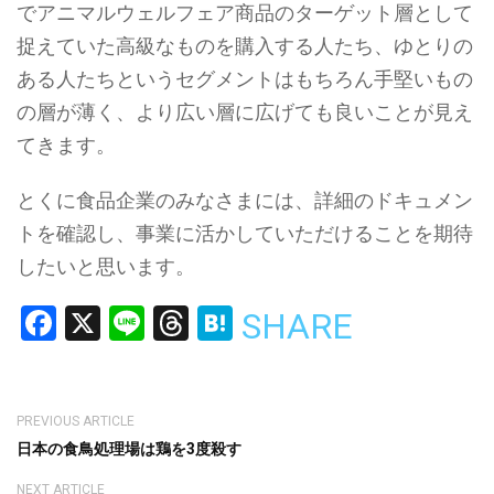
でアニマルウェルフェア商品のターゲット層として
捉えていた高級なものを購入する人たち、ゆとりの
ある人たちというセグメントはもちろん手堅いもの
の層が薄く、より広い層に広げても良いことが見え
てきます。
とくに食品企業のみなさまには、詳細のドキュメン
トを確認し、事業に活かしていただけることを期待
したいと思います。
Facebook
X
Line
Threads
Hatena
SHARE
PREVIOUS ARTICLE
日本の食鳥処理場は鶏を3度殺す
NEXT ARTICLE