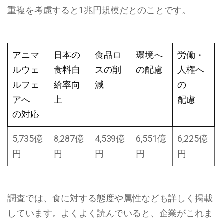
重複を考慮すると1兆円規模だとのことです。
アニマ
日本の
食品ロ
環境へ
労働・
ルウェ
食料自
スの削
の配慮
人権へ
ルフェ
給率向
減
の
アへ
上
配慮
の対応
5,735億
8,287億
4,539億
6,551億
6,225億
円
円
円
円
円
調査では、食に対する態度や属性なども詳しく掲載
しています。よくよく読んでいると、企業がこれま