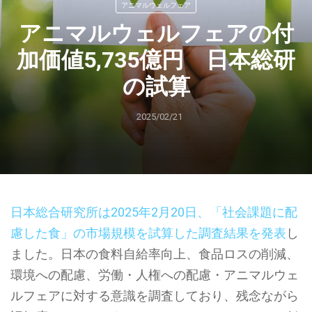
アニマルウェルフェア
アニマルウェルフェアの付
加価値5,735億円 日本総研
の試算
2025/02/21
日本総合研究所は2025年2月20日、「社会課題に配
慮した食」の市場規模を試算した調査結果を発表
し
ました。日本の食料自給率向上、食品ロスの削減、
環境への配慮、労働・人権への配慮・アニマルウェ
ルフェアに対する意識を調査しており、残念ながら