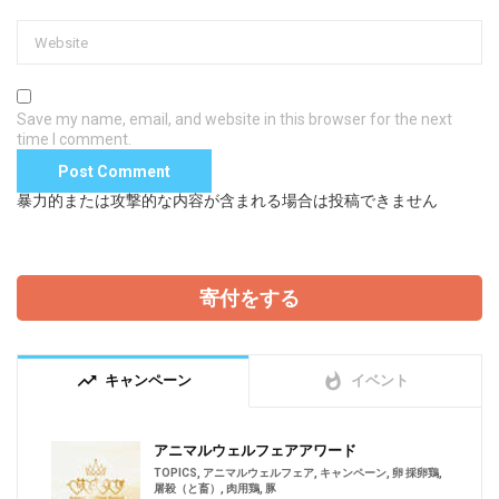
Save my name, email, and website in this browser for the next
time I comment.
暴力的または攻撃的な内容が含まれる場合は投稿できません
寄付をする
trending_up
whatshot
キャンペーン
イベント
アニマルウェルフェアアワード
TOPICS
,
アニマルウェルフェア
,
キャンペーン
,
卵 採卵鶏
,
屠殺（と畜）
,
肉用鶏
,
豚