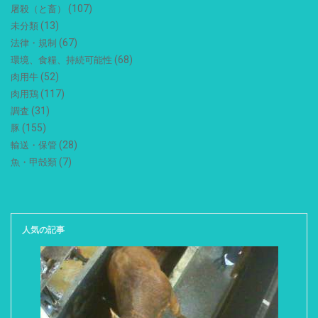
(107)
屠殺（と畜）
(13)
未分類
(67)
法律・規制
(68)
環境、食糧、持続可能性
(52)
肉用牛
(117)
肉用鶏
(31)
調査
(155)
豚
(28)
輸送・保管
(7)
魚・甲殻類
人気の記事