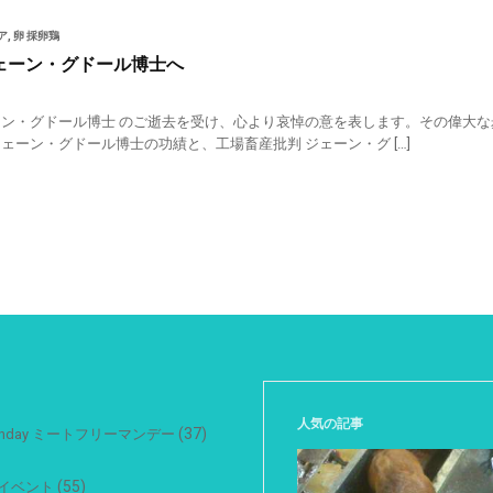
ア
,
卵 採卵鶏
ェーン・グドール博士へ
ーン・グドール博士 のご逝去を受け、心より哀悼の意を表します。その偉大
ジェーン・グドール博士の功績と、工場畜産批判 ジェーン・グ […]
人気の記事
(37)
 Monday ミートフリーマンデー
(55)
イベント