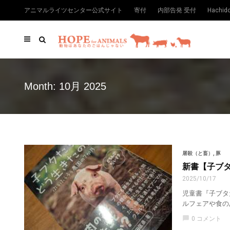
アニマルライツセンター公式サイト
寄付
内部告発 受付
Hachi
Month:
10月 2025
屠殺（と畜）
,
豚
新書【子ブ
2025/10/17
児童書『子ブタ
ルフェアや食の
chat_bubble
0 コメント