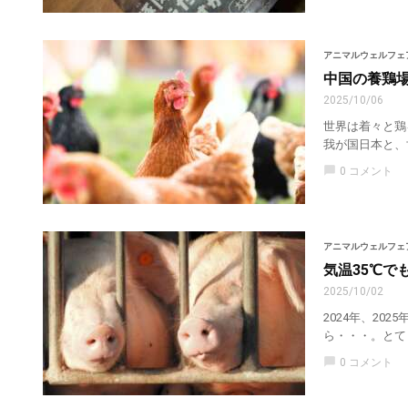
アニマルウェルフェ
中国の養鶏
2025/10/06
世界は着々と鶏
我が国日本と、
chat_bubble
0 コメント
アニマルウェルフェ
気温35℃で
2025/10/02
2024年、2
ら・・・。とて
chat_bubble
0 コメント