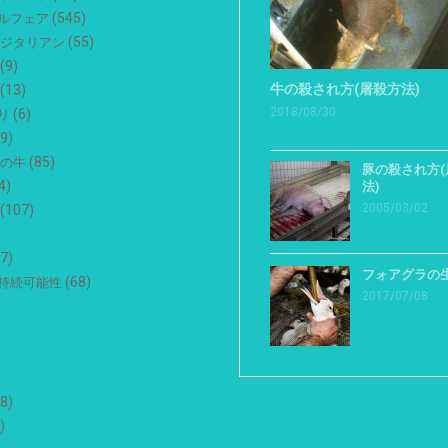
(545)
ルフェア
(55)
ベジタリアン
(9)
牛の殺され方(屠殺方法)
(13)
2018/08/30
(6)
リ
9)
(85)
用の牛
豚の殺され方(
4)
法)
2005/03/02
(107)
7)
フォアグラの
(68)
持続可能性
2017/07/08
8)
)