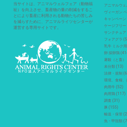
当サイトは、アニマルウェルフェア（動物福
アニマルウェ
祉）を向上させ、畜産物の量の削減をするこ
ヴィーガン 
とにより畜産に利用される動物たちの苦しみ
キャンペーン
を減らすために、アニマルライツセンターが
ケージフリー
運営する専用サイトです。
サンクチュア
(5
フォアグラ
乳牛 ミルク
(41
卵 採卵鶏
屠殺（と畜）
(13)
未分類
(6
法律・規制
環境、食糧、
(52)
肉用牛
(117)
肉用鶏
(31)
調査
(155)
豚
(2
輸送・保管
(7
魚・甲殻類