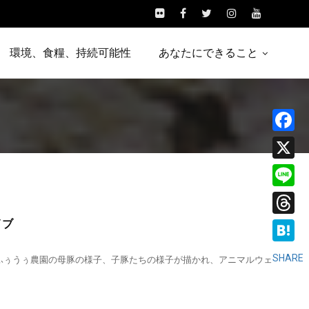
環境、食糧、持続可能性
あなたにできること
Facebo
X
Line
イブ
Threads
Hatena
SHARE
ふぅうぅ農園の母豚の様子、子豚たちの様子が描かれ、アニマルウェ