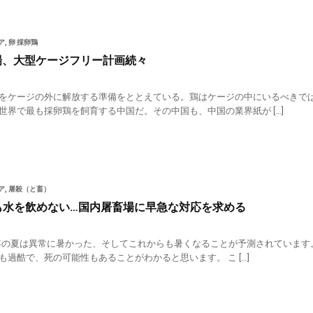
ア
,
卵 採卵鶏
場、大型ケージフリー計画続々
をケージの外に解放する準備をととえている。鶏はケージの中にいるべきでは
世界で最も採卵鶏を飼育する中国だ。その中国も、中国の業界紙が […]
ア
,
屠殺（と畜）
も水を飲めない…国内屠畜場に早急な対応を求める
025年の夏は異常に暑かった、そしてこれからも暑くなることが予測されていま
も過酷で、死の可能性もあることがわかると思います。 こ […]