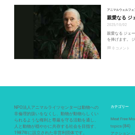
アニマルウェルフェ
親愛なる ジ
2025/10/02
親愛なる ジェ
を捧げます。 
chat_bubble
0 コメント
カテゴリー
NPO法人アニマルライツセンターは動物への
非倫理的扱いをなくし、動物が動物らしくい
Meat Free
られるような権利と尊厳を守る活動を通し、
(84)
人と動物が穏やかに共存する社会を目指す、
topics
1987年に設立された非営利団体です。
アクション・