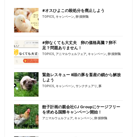
#オスひよこの殺処分を廃止しよう
TOPICS
,
キャンペーン
,
卵 採卵鶏
#卵なくても大丈夫 卵の価格高騰？卵不
足？問題ありません！
TOPICS
,
アニマルウェルフェア
,
キャンペーン
,
卵 採卵鶏
緊急レスキュー 8頭の豚を畜産の鎖から解放
しよう
TOPICS
,
キャンペーン
,
サンクチュアリ
,
豚
餃子計画の親会社CJ Groupにケージフリー
を求める国際キャンペーン開始！
アニマルウェルフェア
,
キャンペーン
,
卵 採卵鶏