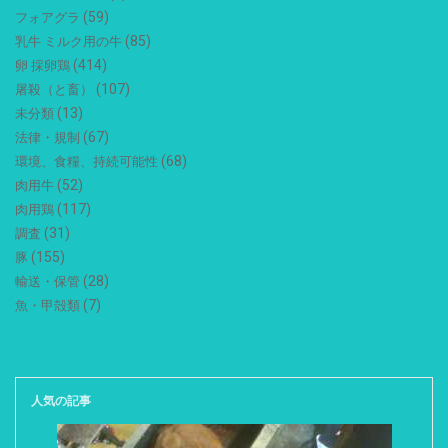
(59)
フォアグラ
(85)
乳牛 ミルク用の牛
(414)
卵 採卵鶏
(107)
屠殺（と畜）
(13)
未分類
(67)
法律・規制
(68)
環境、食糧、持続可能性
(52)
肉用牛
(117)
肉用鶏
(31)
調査
(155)
豚
(28)
輸送・保管
(7)
魚・甲殻類
人気の記事