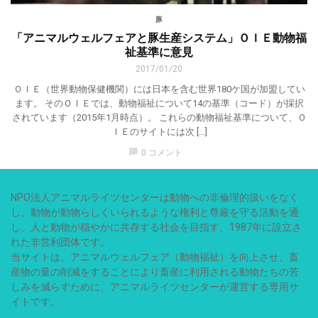
豚
「アニマルウェルフェアと豚生産システム」ＯＩＥ動物福
祉基準に意見
2017/01/20
ＯＩＥ（世界動物保健機関）には日本を含む世界180ケ国が加盟してい
ます。 そのＯＩＥでは、動物福祉について14の基準（コード）が採択
されています（2015年1月時点）。 これらの動物福祉基準について、Ｏ
ＩＥのサイトには次 […]
chat_bubble
0 コメント
NPO法人アニマルライツセンターは動物への非倫理的扱いをなく
し、動物が動物らしくいられるような権利と尊厳を守る活動を通
し、人と動物が穏やかに共存する社会を目指す、1987年に設立さ
れた非営利団体です。
当サイトは、アニマルウェルフェア（動物福祉）を向上させ、畜
産物の量の削減をすることにより畜産に利用される動物たちの苦
しみを減らすために、アニマルライツセンターが運営する専用サ
イトです。