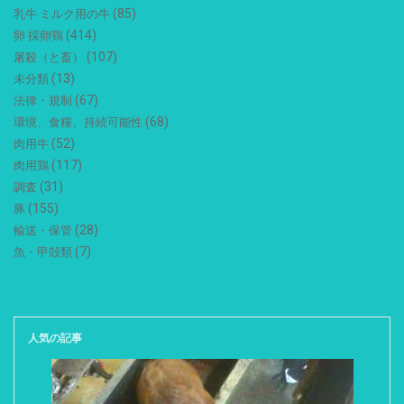
(85)
乳牛 ミルク用の牛
(414)
卵 採卵鶏
(107)
屠殺（と畜）
(13)
未分類
(67)
法律・規制
(68)
環境、食糧、持続可能性
(52)
肉用牛
(117)
肉用鶏
(31)
調査
(155)
豚
(28)
輸送・保管
(7)
魚・甲殻類
人気の記事