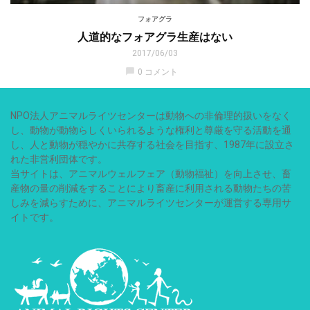
フォアグラ
人道的なフォアグラ生産はない
2017/06/03
chat_bubble
0 コメント
NPO法人アニマルライツセンターは動物への非倫理的扱いをなく
し、動物が動物らしくいられるような権利と尊厳を守る活動を通
し、人と動物が穏やかに共存する社会を目指す、1987年に設立さ
れた非営利団体です。
当サイトは、アニマルウェルフェア（動物福祉）を向上させ、畜
産物の量の削減をすることにより畜産に利用される動物たちの苦
しみを減らすために、アニマルライツセンターが運営する専用サ
イトです。