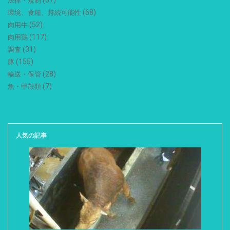
(67)
法律・規制
(68)
環境、食糧、持続可能性
(52)
肉用牛
(117)
肉用鶏
(31)
調査
(155)
豚
(28)
輸送・保管
(7)
魚・甲殻類
人気の記事