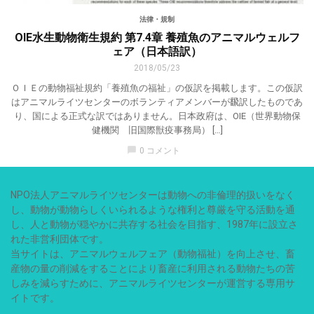
法律・規制
OIE水生動物衛生規約 第7.4章 養殖魚のアニマルウェルフ
ェア（日本語訳）
2018/05/23
ＯＩＥの動物福祉規約「養殖魚の福祉」の仮訳を掲載します。この仮訳
はアニマルライツセンターのボランティアメンバーが飜訳したものであ
り、国による正式な訳ではありません。日本政府は、OIE（世界動物保
健機関 旧国際獣疫事務局） […]
chat_bubble
0 コメント
NPO法人アニマルライツセンターは動物への非倫理的扱いをなく
し、動物が動物らしくいられるような権利と尊厳を守る活動を通
し、人と動物が穏やかに共存する社会を目指す、1987年に設立さ
れた非営利団体です。
当サイトは、アニマルウェルフェア（動物福祉）を向上させ、畜
産物の量の削減をすることにより畜産に利用される動物たちの苦
しみを減らすために、アニマルライツセンターが運営する専用サ
イトです。