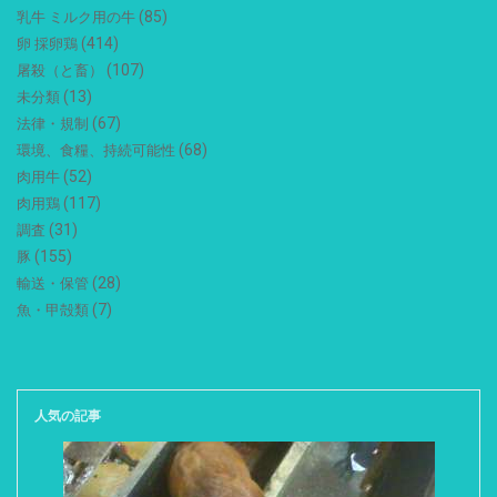
(85)
乳牛 ミルク用の牛
(414)
卵 採卵鶏
(107)
屠殺（と畜）
(13)
未分類
(67)
法律・規制
(68)
環境、食糧、持続可能性
(52)
肉用牛
(117)
肉用鶏
(31)
調査
(155)
豚
(28)
輸送・保管
(7)
魚・甲殻類
人気の記事