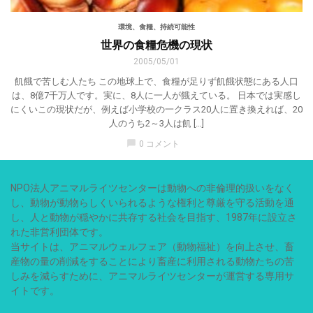
環境、食糧、持続可能性
世界の食糧危機の現状
2005/05/01
飢餓で苦しむ人たち この地球上で、食糧が足りず飢餓状態にある人口
は、8億7千万人です。実に、8人に一人が餓えている。 日本では実感し
にくいこの現状だが、例えば小学校の一クラス20人に置き換えれば、20
人のうち2～3人は飢 […]
chat_bubble
0 コメント
NPO法人アニマルライツセンターは動物への非倫理的扱いをなく
し、動物が動物らしくいられるような権利と尊厳を守る活動を通
し、人と動物が穏やかに共存する社会を目指す、1987年に設立さ
れた非営利団体です。
当サイトは、アニマルウェルフェア（動物福祉）を向上させ、畜
産物の量の削減をすることにより畜産に利用される動物たちの苦
しみを減らすために、アニマルライツセンターが運営する専用サ
イトです。