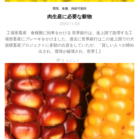
環境、食糧、持続可能性
肉生産に必要な穀物
2005/11/03
工場形畜産 食糧難に拍車をかける 世界銀行は、途上国で急増する工
場形畜産にブレーキをかけました。過去に世界銀行はこの途上国での大
規模畜産プロジェクトに多額の出資をしていたが、「貧しい人々が締め
出され、環境が破壊され、世界 […]
chat_bubble
0 コメント