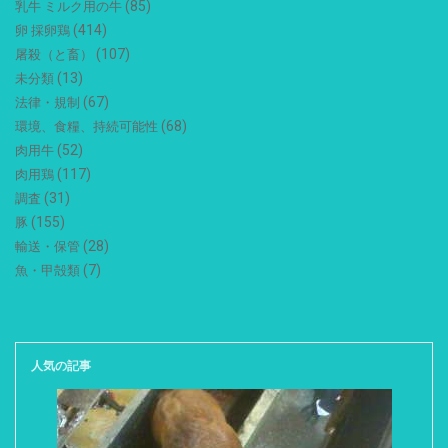
(85)
乳牛 ミルク用の牛
(414)
卵 採卵鶏
(107)
屠殺（と畜）
(13)
未分類
(67)
法律・規制
(68)
環境、食糧、持続可能性
(52)
肉用牛
(117)
肉用鶏
(31)
調査
(155)
豚
(28)
輸送・保管
(7)
魚・甲殻類
人気の記事