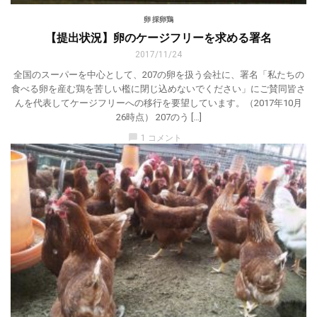
卵 採卵鶏
【提出状況】卵のケージフリーを求める署名
2017/11/24
全国のスーパーを中心として、207の卵を扱う会社に、署名「私たちの
食べる卵を産む鶏を苦しい檻に閉じ込めないでください」にご賛同皆さ
んを代表してケージフリーへの移行を要望しています。（2017年10月
26時点） 207のう […]
chat_bubble
1 コメント