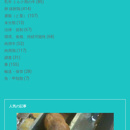
(85)
乳牛 ミルク用の牛
(414)
卵 採卵鶏
(107)
屠殺（と畜）
(13)
未分類
(67)
法律・規制
(68)
環境、食糧、持続可能性
(52)
肉用牛
(117)
肉用鶏
(31)
調査
(155)
豚
(28)
輸送・保管
(7)
魚・甲殻類
人気の記事