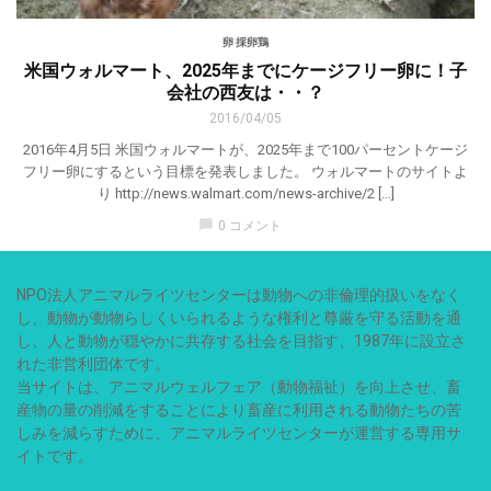
卵 採卵鶏
米国ウォルマート、2025年までにケー​​ジフリー卵に！子
会社の西友は・・？
2016/04/05
2016年4月5日 米国ウォルマートが、2025年まで100パーセントケージ
フリー卵にするという目標を発表しました。 ウォルマートのサイトよ
り http://news.walmart.com/news-archive/2 […]
chat_bubble
0 コメント
NPO法人アニマルライツセンターは動物への非倫理的扱いをなく
し、動物が動物らしくいられるような権利と尊厳を守る活動を通
し、人と動物が穏やかに共存する社会を目指す、1987年に設立さ
れた非営利団体です。
当サイトは、アニマルウェルフェア（動物福祉）を向上させ、畜
産物の量の削減をすることにより畜産に利用される動物たちの苦
しみを減らすために、アニマルライツセンターが運営する専用サ
イトです。