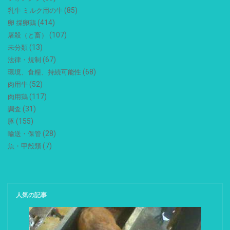
(85)
乳牛 ミルク用の牛
(414)
卵 採卵鶏
(107)
屠殺（と畜）
(13)
未分類
(67)
法律・規制
(68)
環境、食糧、持続可能性
(52)
肉用牛
(117)
肉用鶏
(31)
調査
(155)
豚
(28)
輸送・保管
(7)
魚・甲殻類
人気の記事