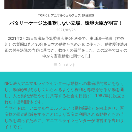
TOPICS
,
アニマルウェルフェア
,
卵 採卵鶏
バタリーケージは推奨しない立場、環境大臣が明言！
2021/02/26
2021年2月25日衆議院予算委員会第6分科会で、串田誠一議員（神奈
川）の質問は丸々30分を日本の動物たちのために使った。動物愛護法改
正の付帯決議の内容に基づき、数多くの質問をした。この記事ではその
中から畜産動物に関する […]
chat_bubble
0 コメント
NPO法人アニマルライツセンターは動物への非倫理的扱いをなく
し、動物が動物らしくいられるような権利と尊厳を守る活動を通
し、人と動物が穏やかに共存する社会を目指す、1987年に設立さ
れた非営利団体です。
当サイトは、アニマルウェルフェア（動物福祉）を向上させ、畜
産物の量の削減をすることにより畜産に利用される動物たちの苦
しみを減らすために、アニマルライツセンターが運営する専用サ
イトです。