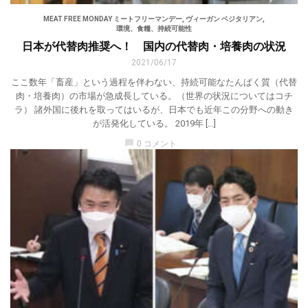
MEAT FREE MONDAY ミートフリーマンデー
,
ヴィーガン ベジタリアン
,
環境、食糧、持続可能性
日本が代替肉推奨へ！ 国内の代替肉・培養肉の状況
2021/06/17
ここ数年「畜産」という過程を伴わない、持続可能なたんぱく質（代替
肉・培養肉）の市場が急成長している。（世界の状況についてはコチ
ラ） 諸外国に後れを取ってはいるが、日本でも近年この分野への動き
が活発化している。 2019年 […]
chat_bubble
0 コメント