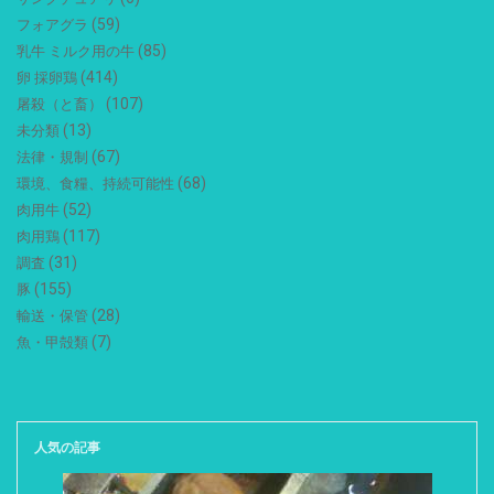
(59)
フォアグラ
(85)
乳牛 ミルク用の牛
(414)
卵 採卵鶏
(107)
屠殺（と畜）
(13)
未分類
(67)
法律・規制
(68)
環境、食糧、持続可能性
(52)
肉用牛
(117)
肉用鶏
(31)
調査
(155)
豚
(28)
輸送・保管
(7)
魚・甲殻類
人気の記事