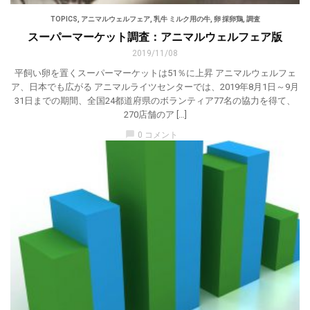
TOPICS
,
アニマルウェルフェア
,
乳牛 ミルク用の牛
,
卵 採卵鶏
,
調査
スーパーマーケット調査：アニマルウェルフェア版
2019/11/08
平飼い卵を置くスーパーマーケットは51％に上昇 アニマルウェルフェ
ア、日本でも広がる アニマルライツセンターでは、2019年8月1日～9月
31日までの期間、全国24都道府県のボランティア77名の協力を得て、
270店舗のア […]
chat_bubble
0 コメント