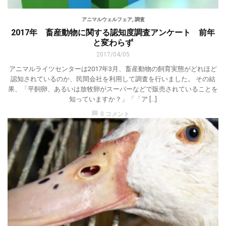
アニマルウェルフェア
,
調査
2017年 畜産動物に関する認知度調査アンケート 前年
と変わらず
2017/04/05
アニマルライツセンターは2017年3月、畜産動物の飼育実態がどれほど
認知されているのか、民間会社を利用して調査を行いました。 その結
果、「平飼卵、あるいは放牧卵がスーパーなどで販売されていることを
知っていますか？」「「ア […]
chat_bubble
0 コメント