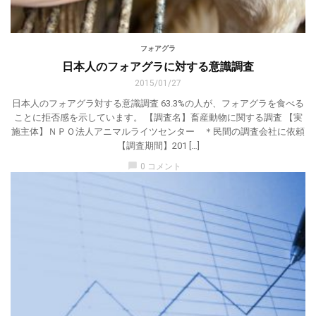
フォアグラ
日本人のフォアグラに対する意識調査
2015/01/27
日本人のフォアグラ対する意識調査 63.3%の人が、フォアグラを食べる
ことに拒否感を示しています。 【調査名】畜産動物に関する調査 【実
施主体】ＮＰＯ法人アニマルライツセンター ＊民間の調査会社に依頼
【調査期間】201 […]
chat_bubble
0 コメント