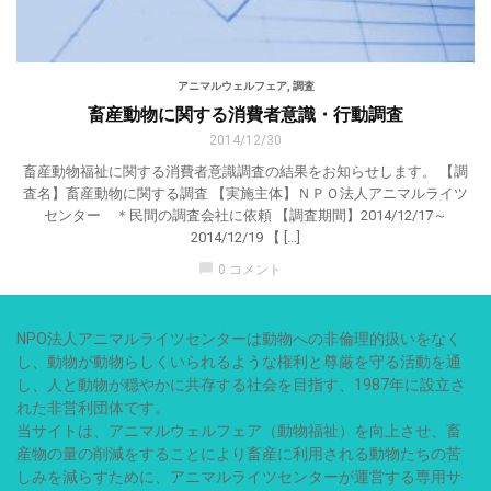
アニマルウェルフェア
,
調査
畜産動物に関する消費者意識・行動調査
2014/12/30
畜産動物福祉に関する消費者意識調査の結果をお知らせします。 【調
査名】畜産動物に関する調査 【実施主体】ＮＰＯ法人アニマルライツ
センター ＊民間の調査会社に依頼 【調査期間】2014/12/17～
2014/12/19 【 […]
chat_bubble
0 コメント
NPO法人アニマルライツセンターは動物への非倫理的扱いをなく
し、動物が動物らしくいられるような権利と尊厳を守る活動を通
し、人と動物が穏やかに共存する社会を目指す、1987年に設立さ
れた非営利団体です。
当サイトは、アニマルウェルフェア（動物福祉）を向上させ、畜
産物の量の削減をすることにより畜産に利用される動物たちの苦
しみを減らすために、アニマルライツセンターが運営する専用サ